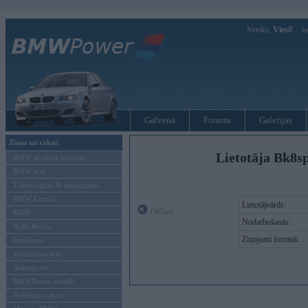
Sveiks,
Viesi!
Ie
Galvenā
Forums
Galerijas
Ziņas un raksti
Lietotāja Bk8s
BMW modeļu jaunumi
BMW testi
Tehnoloģijas & sasniegumi
BMW Latvijā
Lietotājvārds:
Offline
MINI
Nodarbošanās:
Rolls-Royce
Ziņojumi forumā:
Pasākumi
Vadāmības tests
Autosports
BMWPower aktuāli
Reklāmas raksti