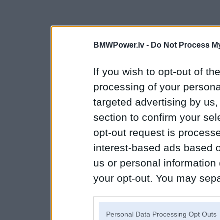
BMWPower.lv -
Do Not Process My
If you wish to opt-out of the
processing of your personal
targeted advertising by us
section to confirm your sel
opt-out request is proces
interest-based ads based o
us or personal information d
your opt-out. You may separ
disclosure of your personal
IAB’s list of downstream pa
Personal Data Processing Opt Outs