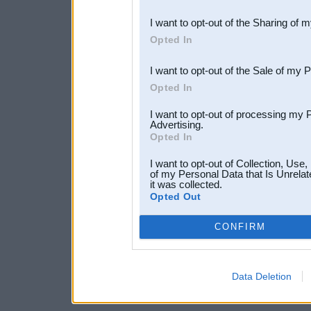
also be disclosed by us to 
I want to opt-out of the Sharing of 
Downstream Participants
th
Opted In
third parties.
I want to opt-out of the Sale of my 
Opted In
I want to opt-out of processing my 
Advertising.
Opted In
I want to opt-out of Collection, Use
of my Personal Data that Is Unrelat
it was collected.
Opted Out
CONFIRM
Data Deletion