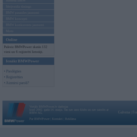
Mēneša BMW
Sērijveida tūnings
BMW pasaules jaunumi
BMW koncepti
BMW konkurentu jaunumi
Moto
Online
Pašreiz BMWPower skatās 132
viesi un 6 reģistrēti lietotāji.
Ienākt BMWPower
• Pieslēgties
• Reģistrēties
• Aizmirsi paroli?
Vortāls BMWPower.lv darbojas
kopš 2002. gada 14. maija. Tas nav auto klubs un nav saistīts ar
Galvena
|
Fo
BMW AG.
Par BMWPower
|
Kontakti
|
Reklāma