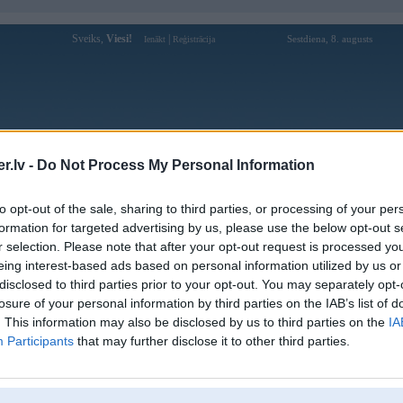
Sveiks,
Viesi!
|
Sestdiena, 8. augusts
Ienākt
Reģistrācija
Forums
Galerijas
Reģistrācija
Lietotāji
Meklētājs
.lv -
Do Not Process My Personal Information
Lietotāja Bet88rdcom profils
to opt-out of the sale, sharing to third parties, or processing of your per
formation for targeted advertising by us, please use the below opt-out s
Lietotājvārds:
Bet88rdcom
r selection. Please note that after your opt-out request is processed y
eing interest-based ads based on personal information utilized by us or
Nodarbošanās:
BET88
disclosed to third parties prior to your opt-out. You may separately opt-
Ziņojumi forumā:
0
losure of your personal information by third parties on the IAB’s list of
Pēdējie ziņojumi forumā
[
]
. This information may also be disclosed by us to third parties on the
IA
Participants
that may further disclose it to other third parties.