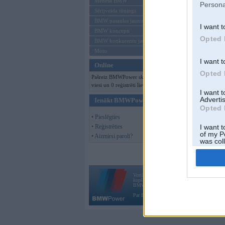
Mēneša BMW
Persona
Sērijveida tūnings
BMW pasaules jaunumi
I want t
BMW koncepti
Opted 
BMW konkurentu jaunumi
Moto
I want t
Online
Opted 
Pašreiz BMWPower skatās 122
viesi un 0 reģistrēti lietotāji.
I want 
Advertis
Ienākt BMWPower
Opted 
• Pieslēgties
• Reģistrēties
I want t
of my P
• Aizmirsi paroli?
was col
Opted 
Vortāls BMWPower.lv darbojas
kopš 2002. gada 14. maija. Tas nav auto klubs
BMW AG.
Par BMWPower
|
Kontakti
|
Reklāma