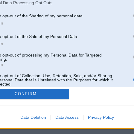
l Data Processing Opt Outs
o opt-out of the Sharing of my personal data.
In
o opt-out of the Sale of my Personal Data.
In
to opt-out of processing my Personal Data for Targeted
ing.
In
o opt-out of Collection, Use, Retention, Sale, and/or Sharing
ersonal Data that Is Unrelated with the Purposes for which it
lected.
Out
CONFIRM
 un nav saistīts ar
Galvena
|
Forums
|
Galerijas
|
Reģistrācija
|
Lietotaāji
|
Meklētājs
|
Reklā
Data Deletion
Data Access
Privacy Policy