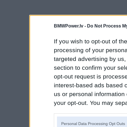
BMWPower.lv -
Do Not Process My
If you wish to opt-out of the
processing of your personal
targeted advertising by us
section to confirm your sel
opt-out request is proces
interest-based ads based o
us or personal information d
your opt-out. You may separ
disclosure of your personal
IAB’s list of downstream pa
Personal Data Processing Opt Outs