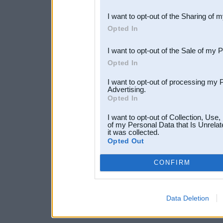
also be disclosed by us to 
I want to opt-out of the Sharing of 
Downstream Participants
th
Opted In
third parties.
I want to opt-out of the Sale of my 
Opted In
I want to opt-out of processing my 
Advertising.
Opted In
I want to opt-out of Collection, Use
of my Personal Data that Is Unrelat
it was collected.
Opted Out
CONFIRM
Data Deletion