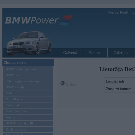
Sveiks,
Viesi!
Ie
Galvenā
Forums
Galerijas
Ziņas un raksti
Lietotāja Bet
BMW modeļu jaunumi
BMW testi
Tehnoloģijas & sasniegumi
Lietotājvārds:
Offline
BMW Latvijā
Ziņojumi forumā:
MINI
Rolls-Royce
Pasākumi
Vadāmības tests
Autosports
BMWPower aktuāli
Reklāmas raksti