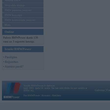
Mēneša BMW
Sērijveida tūnings
BMW pasaules jaunumi
BMW koncepti
BMW konkurentu jaunumi
Moto
Online
Pašreiz BMWPower skatās 139
viesi un 3 reģistrēti lietotāji.
Ienākt BMWPower
• Pieslēgties
• Reģistrēties
• Aizmirsi paroli?
Vortāls BMWPower.lv darbojas
kopš 2002. gada 14. maija. Tas nav auto klubs un nav saistīts ar
Galvena
|
Fo
BMW AG.
Par BMWPower
|
Kontakti
|
Reklāma