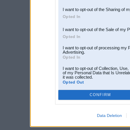
also be disclosed by us to 
I want to opt-out of the Sharing of 
Downstream Participants
th
Opted In
third parties.
I want to opt-out of the Sale of my 
Opted In
I want to opt-out of processing my 
Advertising.
Opted In
I want to opt-out of Collection, Use
of my Personal Data that Is Unrelat
it was collected.
Opted Out
CONFIRM
Data Deletion