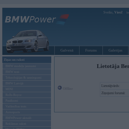
Sveiks,
Viesi!
Ie
Galvenā
Forums
Galerijas
Ziņas un raksti
Lietotāja Be
BMW modeļu jaunumi
BMW testi
Tehnoloģijas & sasniegumi
BMW Latvijā
Lietotājvārds:
Offline
MINI
Ziņojumi forumā:
Rolls-Royce
Pasākumi
Vadāmības tests
Autosports
BMWPower aktuāli
Reklāmas raksti