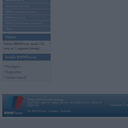
Mēneša BMW
Sērijveida tūnings
BMW pasaules jaunumi
BMW koncepti
BMW konkurentu jaunumi
Moto
Online
Pašreiz BMWPower skatās 133
viesi un 2 reģistrēti lietotāji.
Ienākt BMWPower
• Pieslēgties
• Reģistrēties
• Aizmirsi paroli?
Vortāls BMWPower.lv darbojas
kopš 2002. gada 14. maija. Tas nav auto klubs un nav saistīts ar
Galvena
|
Fo
BMW AG.
Par BMWPower
|
Kontakti
|
Reklāma