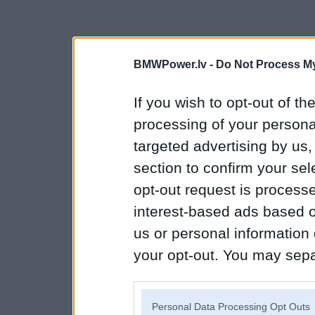
BMWPower.lv -
Do Not Process My
If you wish to opt-out of the
processing of your personal
targeted advertising by us
section to confirm your sel
opt-out request is proces
interest-based ads based o
us or personal information d
your opt-out. You may separ
disclosure of your personal
IAB’s list of downstream pa
Personal Data Processing Opt Outs