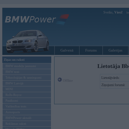
Sveiks,
Viesi!
Ie
Galvenā
Forums
Galerijas
Ziņas un raksti
Lietotāja Bb
BMW modeļu jaunumi
BMW testi
Tehnoloģijas & sasniegumi
Lietotājvārds:
Offline
BMW Latvijā
Ziņojumi forumā:
MINI
Rolls-Royce
Pasākumi
Vadāmības tests
Autosports
BMWPower aktuāli
Reklāmas raksti