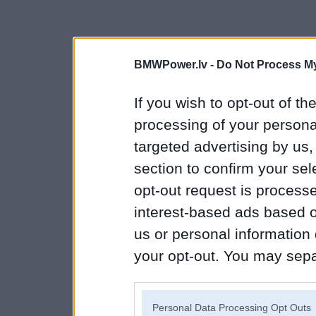
BMWPower.lv -
Do Not Process My
If you wish to opt-out of the
processing of your personal
targeted advertising by us
section to confirm your sel
opt-out request is proces
interest-based ads based o
us or personal information d
your opt-out. You may separ
disclosure of your personal
IAB’s list of downstream pa
Personal Data Processing Opt Outs