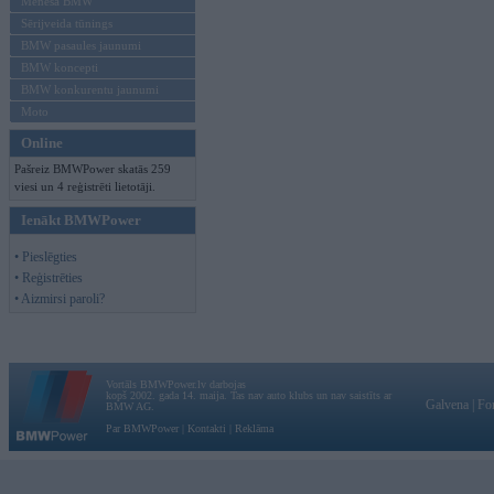
Mēneša BMW
Sērijveida tūnings
BMW pasaules jaunumi
BMW koncepti
BMW konkurentu jaunumi
Moto
Online
Pašreiz BMWPower skatās 259
viesi un 4 reģistrēti lietotāji.
Ienākt BMWPower
• Pieslēgties
• Reģistrēties
• Aizmirsi paroli?
Vortāls BMWPower.lv darbojas
kopš 2002. gada 14. maija. Tas nav auto klubs un nav saistīts ar
Galvena
|
Fo
BMW AG.
Par BMWPower
|
Kontakti
|
Reklāma