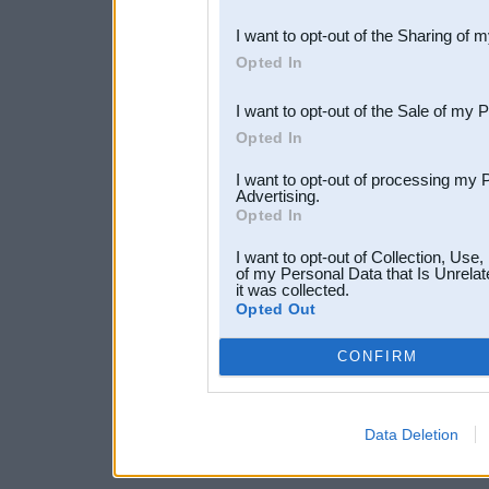
also be disclosed by us to 
I want to opt-out of the Sharing of 
Downstream Participants
th
Opted In
third parties.
I want to opt-out of the Sale of my 
Opted In
I want to opt-out of processing my 
Advertising.
Opted In
I want to opt-out of Collection, Use
of my Personal Data that Is Unrelat
it was collected.
Opted Out
CONFIRM
Data Deletion