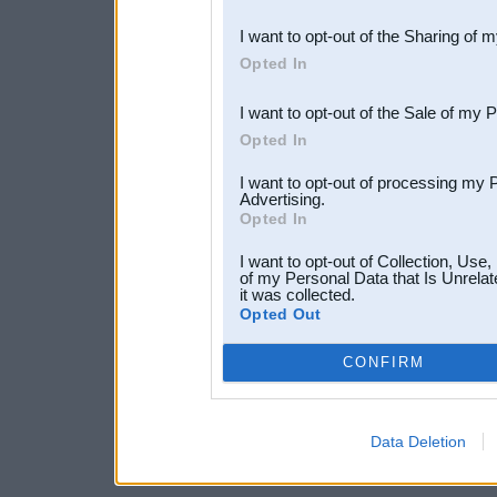
also be disclosed by us to 
I want to opt-out of the Sharing of 
Downstream Participants
th
Opted In
third parties.
I want to opt-out of the Sale of my 
Opted In
I want to opt-out of processing my 
Advertising.
Opted In
I want to opt-out of Collection, Use
of my Personal Data that Is Unrelat
it was collected.
Opted Out
CONFIRM
Data Deletion