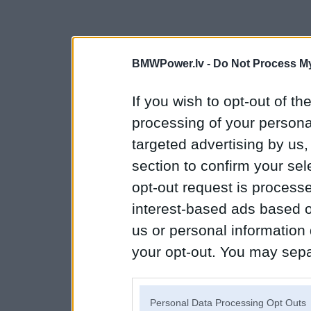
BMWPower.lv -
Do Not Process My
If you wish to opt-out of the
processing of your personal
targeted advertising by us
section to confirm your sel
opt-out request is proces
interest-based ads based o
us or personal information d
your opt-out. You may separ
disclosure of your personal
IAB’s list of downstream pa
Personal Data Processing Opt Outs