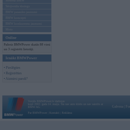
Mēneša BMW
Sērijveida tūnings
BMW pasaules jaunumi
BMW koncepti
BMW konkurentu jaunumi
Moto
Online
Pašreiz BMWPower skatās 88 viesi
un 3 reģistrēti lietotāji.
Ienākt BMWPower
• Pieslēgties
• Reģistrēties
• Aizmirsi paroli?
Vortāls BMWPower.lv darbojas
kopš 2002. gada 14. maija. Tas nav auto klubs un nav saistīts ar
Galvena
|
Fo
BMW AG.
Par BMWPower
|
Kontakti
|
Reklāma