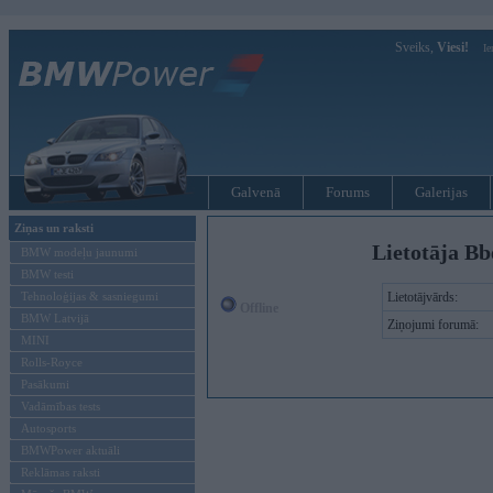
Sveiks,
Viesi!
Ie
Galvenā
Forums
Galerijas
Ziņas un raksti
Lietotāja Bb
BMW modeļu jaunumi
BMW testi
Tehnoloģijas & sasniegumi
Lietotājvārds:
Offline
BMW Latvijā
Ziņojumi forumā:
MINI
Rolls-Royce
Pasākumi
Vadāmības tests
Autosports
BMWPower aktuāli
Reklāmas raksti