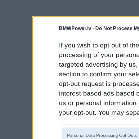
BMWPower.lv -
Do Not Process My
If you wish to opt-out of the
processing of your personal
targeted advertising by us
section to confirm your sel
opt-out request is proces
interest-based ads based o
us or personal information d
your opt-out. You may separ
disclosure of your personal
IAB’s list of downstream pa
Personal Data Processing Opt Outs