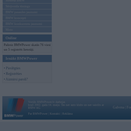
Mēneša BMW
Sērijveida tūnings
BMW pasaules jaunumi
BMW koncepti
BMW konkurentu jaunumi
Moto
Online
Pašreiz BMWPower skatās 76 viesi
un 5 reģistrēti lietotāji.
Ienākt BMWPower
• Pieslēgties
• Reģistrēties
• Aizmirsi paroli?
Vortāls BMWPower.lv darbojas
kopš 2002. gada 14. maija. Tas nav auto klubs un nav saistīts ar
Galvena
|
Fo
BMW AG.
Par BMWPower
|
Kontakti
|
Reklāma