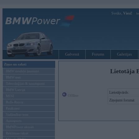
Sveiks,
Viesi!
Ie
Galvenā
Forums
Galerijas
Ziņas un raksti
Lietotāja 
BMW modeļu jaunumi
BMW testi
Tehnoloģijas & sasniegumi
BMW Latvijā
Lietotājvārds:
Offline
MINI
Ziņojumi forumā:
Rolls-Royce
Pasākumi
Vadāmības tests
Autosports
BMWPower aktuāli
Reklāmas raksti