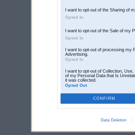
also be disclosed by us to 
I want to opt-out of the Sharing of 
Downstream Participants
th
Opted In
third parties.
I want to opt-out of the Sale of my 
Opted In
I want to opt-out of processing my 
Advertising.
Opted In
I want to opt-out of Collection, Use
of my Personal Data that Is Unrelat
it was collected.
Opted Out
CONFIRM
Data Deletion