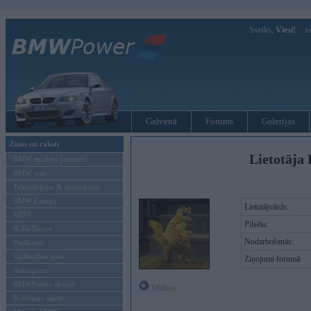
Sveiks,
Viesi!
Ie
Galvenā
Forums
Galerijas
Ziņas un raksti
Lietotāja 
BMW modeļu jaunumi
BMW testi
Tehnoloģijas & sasniegumi
BMW Latvijā
Lietotājvārds:
MINI
Pilsēta:
Rolls-Royce
Nodarbošanās:
Pasākumi
Vadāmības tests
Ziņojumi forumā:
Autosports
BMWPower aktuāli
Offline
Reklāmas raksti