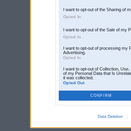
also be disclosed by us to 
I want to opt-out of the Sharing of 
Downstream Participants
th
Opted In
third parties.
I want to opt-out of the Sale of my 
Opted In
I want to opt-out of processing my 
Advertising.
Opted In
I want to opt-out of Collection, Use
of my Personal Data that Is Unrelat
it was collected.
Opted Out
CONFIRM
Data Deletion