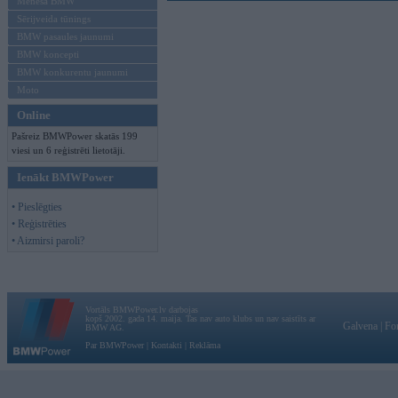
Mēneša BMW
Sērijveida tūnings
BMW pasaules jaunumi
BMW koncepti
BMW konkurentu jaunumi
Moto
Online
Pašreiz BMWPower skatās 199
viesi un 6 reģistrēti lietotāji.
Ienākt BMWPower
• Pieslēgties
• Reģistrēties
• Aizmirsi paroli?
Vortāls BMWPower.lv darbojas
kopš 2002. gada 14. maija. Tas nav auto klubs un nav saistīts ar
Galvena
|
Fo
BMW AG.
Par BMWPower
|
Kontakti
|
Reklāma