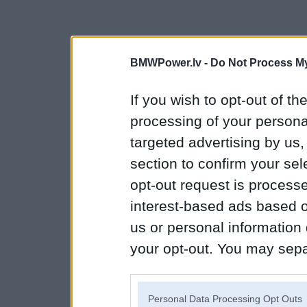
BMWPower.lv -
Do Not Process My
If you wish to opt-out of the
processing of your personal
targeted advertising by us
section to confirm your sel
opt-out request is proces
interest-based ads based o
us or personal information d
your opt-out. You may separ
disclosure of your personal
IAB’s list of downstream pa
Personal Data Processing Opt Outs