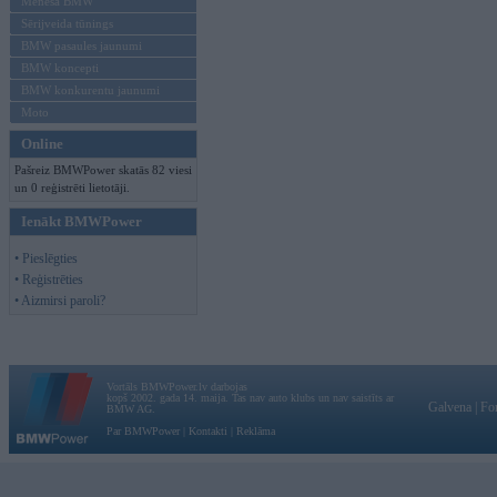
Mēneša BMW
Sērijveida tūnings
BMW pasaules jaunumi
BMW koncepti
BMW konkurentu jaunumi
Moto
Online
Pašreiz BMWPower skatās 82 viesi
un 0 reģistrēti lietotāji.
Ienākt BMWPower
• Pieslēgties
• Reģistrēties
• Aizmirsi paroli?
Vortāls BMWPower.lv darbojas
kopš 2002. gada 14. maija. Tas nav auto klubs un nav saistīts ar
Galvena
|
Fo
BMW AG.
Par BMWPower
|
Kontakti
|
Reklāma