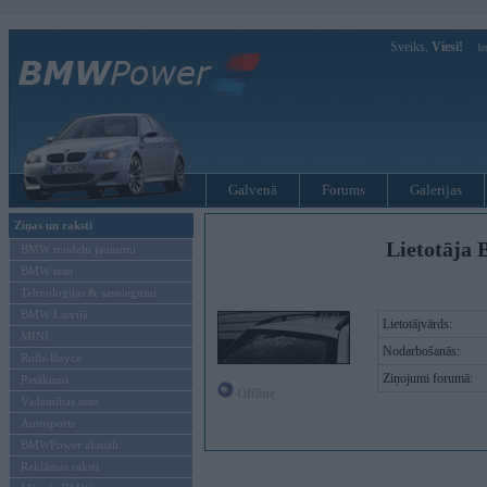
Sveiks,
Viesi!
Ie
Galvenā
Forums
Galerijas
Ziņas un raksti
Lietotāja 
BMW modeļu jaunumi
BMW testi
Tehnoloģijas & sasniegumi
BMW Latvijā
Lietotājvārds:
MINI
Nodarbošanās:
Rolls-Royce
Ziņojumi forumā:
Pasākumi
Offline
Vadāmības tests
Autosports
BMWPower aktuāli
Reklāmas raksti