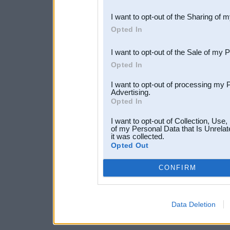
also be disclosed by us to 
I want to opt-out of the Sharing of 
Downstream Participants
th
Opted In
third parties.
I want to opt-out of the Sale of my 
Opted In
I want to opt-out of processing my 
Advertising.
Opted In
I want to opt-out of Collection, Use
of my Personal Data that Is Unrelat
it was collected.
Opted Out
CONFIRM
Data Deletion