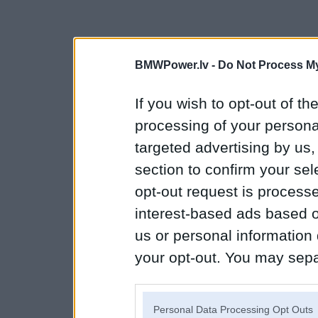
BMWPower.lv -
Do Not Process My
If you wish to opt-out of the
processing of your personal
targeted advertising by us
section to confirm your sel
opt-out request is proces
interest-based ads based o
us or personal information d
your opt-out. You may separ
disclosure of your personal
IAB’s list of downstream pa
Personal Data Processing Opt Outs