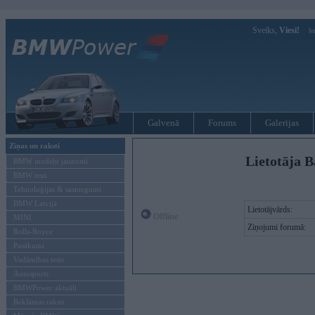
Sveiks,
Viesi!
Ie
Galvenā
Forums
Galerijas
Ziņas un raksti
Lietotāja B
BMW modeļu jaunumi
BMW testi
Tehnoloģijas & sasniegumi
BMW Latvijā
Lietotājvārds:
Offline
MINI
Ziņojumi forumā:
Rolls-Royce
Pasākumi
Vadāmības tests
Autosports
BMWPower aktuāli
Reklāmas raksti