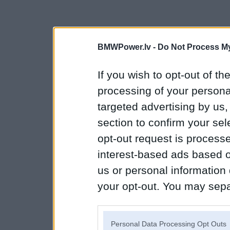
BMWPower.lv -
Do Not Process My
If you wish to opt-out of the
processing of your personal
targeted advertising by us
section to confirm your sel
opt-out request is proces
interest-based ads based o
us or personal information d
your opt-out. You may separ
disclosure of your personal
IAB’s list of downstream pa
Personal Data Processing Opt Outs