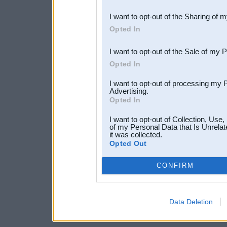
also be disclosed by us to 
I want to opt-out of the Sharing of 
Downstream Participants
th
Opted In
third parties.
I want to opt-out of the Sale of my 
Opted In
I want to opt-out of processing my 
Advertising.
Opted In
I want to opt-out of Collection, Use
of my Personal Data that Is Unrelat
it was collected.
Opted Out
CONFIRM
Data Deletion