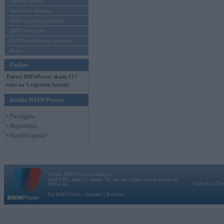
Mēneša BMW
Sērijveida tūnings
BMW pasaules jaunumi
BMW koncepti
BMW konkurentu jaunumi
Moto
Online
Pašreiz BMWPower skatās 117
viesi un 5 reģistrēti lietotāji.
Ienākt BMWPower
• Pieslēgties
• Reģistrēties
• Aizmirsi paroli?
Vortāls BMWPower.lv darbojas
kopš 2002. gada 14. maija. Tas nav auto klubs un nav saistīts ar
Galvena
|
Fo
BMW AG.
Par BMWPower
|
Kontakti
|
Reklāma