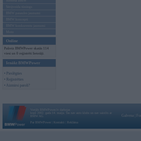
Mēneša BMW
Sērijveida tūnings
BMW pasaules jaunumi
BMW koncepti
BMW konkurentu jaunumi
Moto
Online
Pašreiz BMWPower skatās 114
viesi un 0 reģistrēti lietotāji.
Ienākt BMWPower
• Pieslēgties
• Reģistrēties
• Aizmirsi paroli?
Vortāls BMWPower.lv darbojas
kopš 2002. gada 14. maija. Tas nav auto klubs un nav saistīts ar
Galvena
|
Fo
BMW AG.
Par BMWPower
|
Kontakti
|
Reklāma