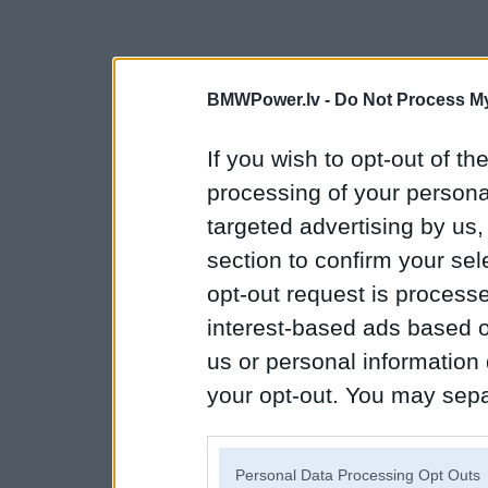
BMWPower.lv -
Do Not Process My
If you wish to opt-out of the
processing of your personal
targeted advertising by us
section to confirm your sel
opt-out request is proces
interest-based ads based o
us or personal information d
your opt-out. You may separ
disclosure of your personal
IAB’s list of downstream pa
Personal Data Processing Opt Outs