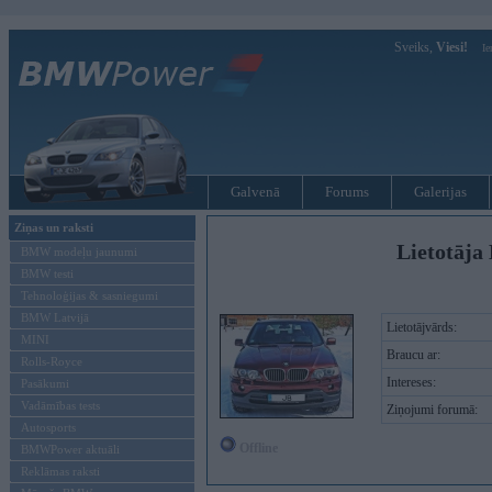
Sveiks,
Viesi!
Ie
Galvenā
Forums
Galerijas
Ziņas un raksti
Lietotāja 
BMW modeļu jaunumi
BMW testi
Tehnoloģijas & sasniegumi
BMW Latvijā
Lietotājvārds:
MINI
Braucu ar:
Rolls-Royce
Intereses:
Pasākumi
Vadāmības tests
Ziņojumi forumā:
Autosports
Offline
BMWPower aktuāli
Reklāmas raksti