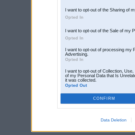
also be disclosed by us to 
I want to opt-out of the Sharing of 
Downstream Participants
th
Opted In
third parties.
I want to opt-out of the Sale of my 
Opted In
I want to opt-out of processing my 
Advertising.
Opted In
I want to opt-out of Collection, Use
of my Personal Data that Is Unrelat
it was collected.
Opted Out
CONFIRM
Data Deletion