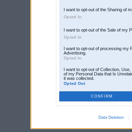
also be disclosed by us to 
I want to opt-out of the Sharing of 
Downstream Participants
th
Opted In
third parties.
I want to opt-out of the Sale of my 
Opted In
I want to opt-out of processing my 
Advertising.
Opted In
I want to opt-out of Collection, Use
of my Personal Data that Is Unrelat
it was collected.
Opted Out
CONFIRM
Data Deletion