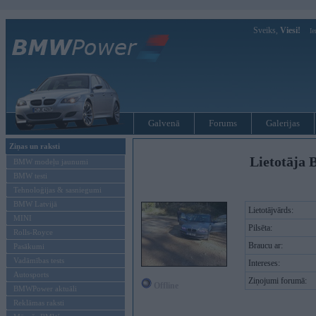
Sveiks,
Viesi!
Ie
Galvenā
Forums
Galerijas
Ziņas un raksti
Lietotāja 
BMW modeļu jaunumi
BMW testi
Tehnoloģijas & sasniegumi
BMW Latvijā
Lietotājvārds:
MINI
Pilsēta:
Rolls-Royce
Braucu ar:
Pasākumi
Vadāmības tests
Intereses:
Autosports
Ziņojumi forumā:
Offline
BMWPower aktuāli
Reklāmas raksti