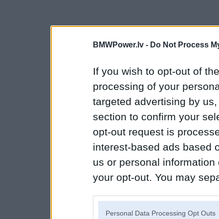
BMWPower.lv -
Do Not Process My
If you wish to opt-out of the
processing of your personal
targeted advertising by us
section to confirm your sel
opt-out request is proces
interest-based ads based o
us or personal information d
your opt-out. You may separ
disclosure of your personal
IAB’s list of downstream pa
Personal Data Processing Opt Outs