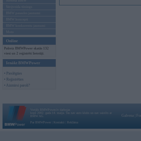
Mēneša BMW
Sērijveida tūnings
BMW pasaules jaunumi
BMW koncepti
BMW konkurentu jaunumi
Moto
Online
Pašreiz BMWPower skatās 132
viesi un 2 reģistrēti lietotāji.
Ienākt BMWPower
• Pieslēgties
• Reģistrēties
• Aizmirsi paroli?
Vortāls BMWPower.lv darbojas
kopš 2002. gada 14. maija. Tas nav auto klubs un nav saistīts ar
Galvena
|
Fo
BMW AG.
Par BMWPower
|
Kontakti
|
Reklāma