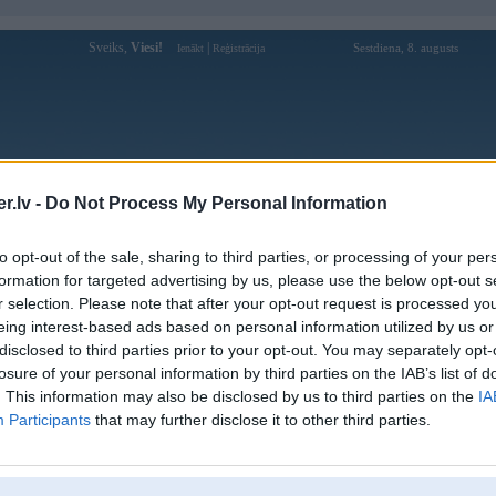
Sveiks,
Viesi!
|
Sestdiena, 8. augusts
Ienākt
Reģistrācija
Forums
Galerijas
Reģistrācija
Lietotāji
Meklētājs
.lv -
Do Not Process My Personal Information
Lietotāja BMW_325iX profils
to opt-out of the sale, sharing to third parties, or processing of your per
formation for targeted advertising by us, please use the below opt-out s
Pēdējo reizi manīts: 23. Feb 2026, 08:21
r selection. Please note that after your opt-out request is processed y
eing interest-based ads based on personal information utilized by us or
Lietotājvārds:
BMW_325iX
disclosed to third parties prior to your opt-out. You may separately opt-
Braucu ar:
BMW 325iX
losure of your personal information by third parties on the IAB’s list of
Ziņojumi forumā:
65
. This information may also be disclosed by us to third parties on the
IA
Participants
that may further disclose it to other third parties.
Pēdējie ziņojumi forumā
[
]