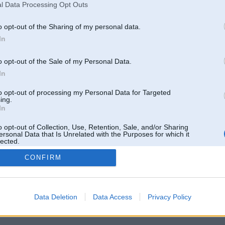
l Data Processing Opt Outs
o opt-out of the Sharing of my personal data.
In
o opt-out of the Sale of my Personal Data.
In
to opt-out of processing my Personal Data for Targeted
ing.
In
o opt-out of Collection, Use, Retention, Sale, and/or Sharing
ersonal Data that Is Unrelated with the Purposes for which it
lected.
Out
CONFIRM
 un nav saistīts ar
Galvena
|
Forums
|
Galerijas
|
Reģistrācija
|
Lietotaāji
|
Meklētājs
|
Reklā
Data Deletion
Data Access
Privacy Policy