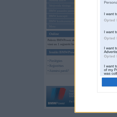
Mēneša BMW
Persona
Sērijveida tūnings
BMW pasaules jaunumi
I want t
BMW koncepti
Opted 
BMW konkurentu jaunumi
Moto
I want t
Online
Opted 
Pašreiz BMWPower skatās 129
viesi un 1 reģistrēti lietotāji.
I want 
Advertis
Ienākt BMWPower
Opted 
• Pieslēgties
• Reģistrēties
I want t
of my P
• Aizmirsi paroli?
was col
Opted 
Vortāls BMWPower.lv darbojas
kopš 2002. gada 14. maija. Tas nav auto klubs
BMW AG.
Par BMWPower
|
Kontakti
|
Reklāma