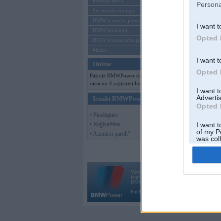
Mēneša BMW
Persona
Sērijveida tūnings
BMW pasaules jaunumi
I want t
BMW koncepti
Opted 
BMW konkurentu jaunumi
Moto
I want t
Online
Opted 
Pašreiz BMWPower skatās 169
viesi un 4 reģistrēti lietotāji.
I want 
Advertis
Ienākt BMWPower
Opted 
• Pieslēgties
• Reģistrēties
I want t
of my P
• Aizmirsi paroli?
was col
Opted 
Vortāls BMWPower.lv darbojas
kopš 2002. gada 14. maija. Tas nav auto klubs
BMW AG.
Par BMWPower
|
Kontakti
|
Reklāma