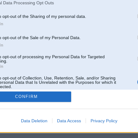
l Data Processing Opt Outs
o opt-out of the Sharing of my personal data.
In
o opt-out of the Sale of my Personal Data.
In
to opt-out of processing my Personal Data for Targeted
ing.
In
o opt-out of Collection, Use, Retention, Sale, and/or Sharing
ersonal Data that Is Unrelated with the Purposes for which it
lected.
Out
CONFIRM
 un nav saistīts ar
Galvena
|
Forums
|
Galerijas
|
Reģistrācija
|
Lietotaāji
|
Meklētājs
|
Reklā
Data Deletion
Data Access
Privacy Policy