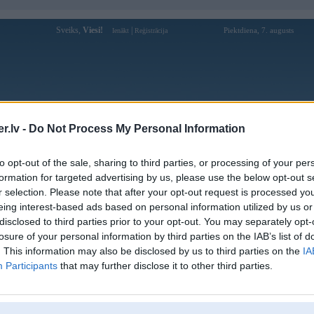
Sveiks,
Viesi!
|
Piektdiena, 7. augusts
Ienākt
Reģistrācija
Forums
Galerijas
Reģistrācija
Lietotāji
Meklētājs
.lv -
Do Not Process My Personal Information
Lietotāja BMWE3224TD profils
to opt-out of the sale, sharing to third parties, or processing of your per
formation for targeted advertising by us, please use the below opt-out s
Pēdējo reizi manīts: 25. Sep 2014, 21:51
r selection. Please note that after your opt-out request is processed y
eing interest-based ads based on personal information utilized by us or
Lietotājvārds:
BMWE3224TD
disclosed to third parties prior to your opt-out. You may separately opt-
Ziņojumi forumā:
0
losure of your personal information by third parties on the IAB’s list of
Pēdējie ziņojumi forumā
[
]
. This information may also be disclosed by us to third parties on the
IA
Participants
that may further disclose it to other third parties.