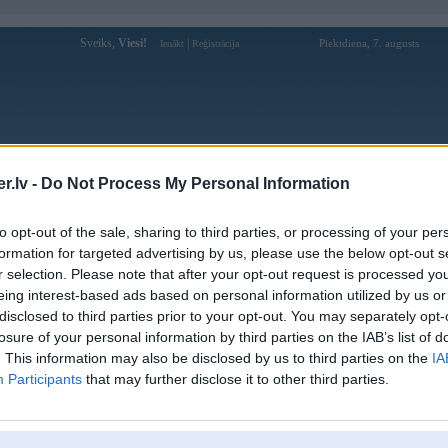
Sveiks,
Viesi!
|
Piektdiena, 7. augusts
Ienākt
Reģistrācija
Forums
Galerijas
Reģistrācija
Lietotāji
Meklētājs
.lv -
Do Not Process My Personal Information
Lietotāja BG profils
to opt-out of the sale, sharing to third parties, or processing of your per
formation for targeted advertising by us, please use the below opt-out s
Pēdējo reizi manīts: 11. Jul 2026, 10:00
r selection. Please note that after your opt-out request is processed y
eing interest-based ads based on personal information utilized by us or
Lietotājvārds:
BG
balstītājs
disclosed to third parties prior to your opt-out. You may separately opt-
Ziņojumi forumā:
1095
losure of your personal information by third parties on the IAB’s list of
Pēdējie ziņojumi forumā
[
]
. This information may also be disclosed by us to third parties on the
IA
Participants
that may further disclose it to other third parties.
Lietotāja BG galerijas
[
]