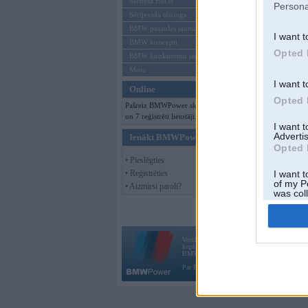
Mēneša BMW
Persona
Sērijveida tūnings
BMW pasaules jaunumi
I want t
BMW koncepti
Opted 
BMW konkurentu jaunumi
Moto
I want t
Online
Opted 
Pašreiz BMWPower skatās 90 viesi
un 7 reģistrēti lietotāji.
I want 
Advertis
Ienākt BMWPower
Opted 
• Pieslēgties
• Reģistrēties
I want t
of my P
• Aizmirsi paroli?
was col
Opted 
Vortāls BMWPower.lv darbojas
kopš 2002. gada 14. maija. Tas nav auto klubs
BMW AG.
Par BMWPower
|
Kontakti
|
Reklāma