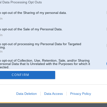
l Data Processing Opt Outs
o opt-out of the Sharing of my personal data.
In
o opt-out of the Sale of my Personal Data.
In
to opt-out of processing my Personal Data for Targeted
ing.
In
o opt-out of Collection, Use, Retention, Sale, and/or Sharing
ersonal Data that Is Unrelated with the Purposes for which it
lected.
Out
CONFIRM
 un nav saistīts ar
Galvena
|
Forums
|
Galerijas
|
Reģistrācija
|
Lietotaāji
|
Meklētājs
|
Reklā
Data Deletion
Data Access
Privacy Policy