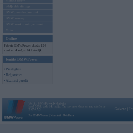
Mēneša BMW
Sērijveida tūnings
BMW pasaules jaunumi
BMW koncepti
BMW konkurentu jaunumi
Moto
Online
Pašreiz BMWPower skatās 154
viesi un 4 reģistrēti lietotāji.
Ienākt BMWPower
• Pieslēgties
• Reģistrēties
• Aizmirsi paroli?
Vortāls BMWPower.lv darbojas
kopš 2002. gada 14. maija. Tas nav auto klubs un nav saistīts ar
Galvena
|
Fo
BMW AG.
Par BMWPower
|
Kontakti
|
Reklāma