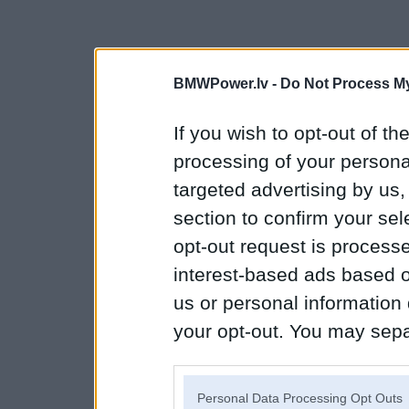
BMWPower.lv -
Do Not Process My
If you wish to opt-out of the
processing of your personal
targeted advertising by us
section to confirm your sel
opt-out request is proces
interest-based ads based o
us or personal information d
your opt-out. You may separ
disclosure of your personal
IAB’s list of downstream pa
Personal Data Processing Opt Outs