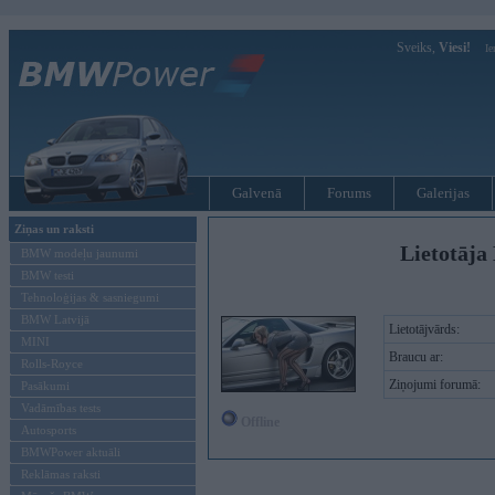
Sveiks,
Viesi!
Ie
Galvenā
Forums
Galerijas
Ziņas un raksti
Lietotāja
BMW modeļu jaunumi
BMW testi
Tehnoloģijas & sasniegumi
BMW Latvijā
Lietotājvārds:
MINI
Braucu ar:
Rolls-Royce
Ziņojumi forumā:
Pasākumi
Vadāmības tests
Offline
Autosports
BMWPower aktuāli
Reklāmas raksti