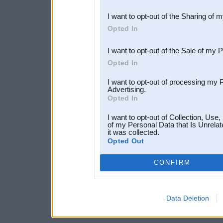
also be disclosed by us to 
I want to opt-out of the Sharing of 
Downstream Participants
th
Opted In
third parties.
I want to opt-out of the Sale of my 
Opted In
I want to opt-out of processing my 
Advertising.
Opted In
I want to opt-out of Collection, Use
of my Personal Data that Is Unrelat
it was collected.
Opted Out
CONFIRM
Data Deletion