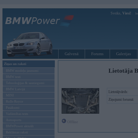
Sveiks,
Viesi!
Ie
Galvenā
Forums
Galerijas
Ziņas un raksti
Lietotāja 
BMW modeļu jaunumi
BMW testi
Tehnoloģijas & sasniegumi
BMW Latvijā
Lietotājvārds:
MINI
Ziņojumi forumā:
Rolls-Royce
Pasākumi
Vadāmības tests
Autosports
Offline
BMWPower aktuāli
Reklāmas raksti