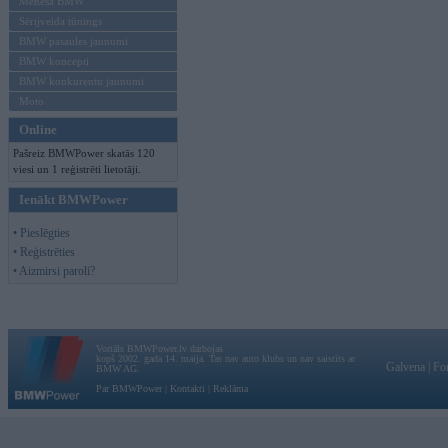
Mēneša BMW
Sērijveida tūnings
BMW pasaules jaunumi
BMW koncepti
BMW konkurentu jaunumi
Moto
Online
Pašreiz BMWPower skatās 120
viesi un 1 reģistrēti lietotāji.
Ienākt BMWPower
• Pieslēgties
• Reģistrēties
• Aizmirsi paroli?
Vortāls BMWPower.lv darbojas
kopš 2002. gada 14. maija. Tas nav auto klubs un nav saistīts ar
Galvena
|
Fo
BMW AG.
Par BMWPower
|
Kontakti
|
Reklāma