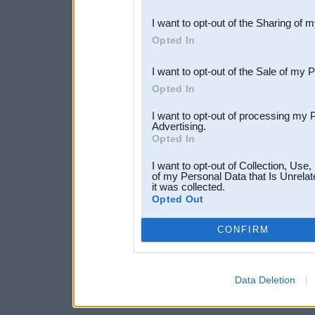
also be disclosed by us to 
I want to opt-out of the Sharing of 
Downstream Participants
th
Opted In
third parties.
I want to opt-out of the Sale of my 
Opted In
I want to opt-out of processing my 
Advertising.
Opted In
I want to opt-out of Collection, Use
of my Personal Data that Is Unrelat
it was collected.
Opted Out
CONFIRM
Data Deletion