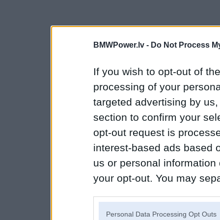
BMWPower.lv -
Do Not Process My
If you wish to opt-out of the
processing of your personal
targeted advertising by us
section to confirm your sel
opt-out request is proces
interest-based ads based o
us or personal information d
your opt-out. You may separ
disclosure of your personal
IAB’s list of downstream pa
Personal Data Processing Opt Outs