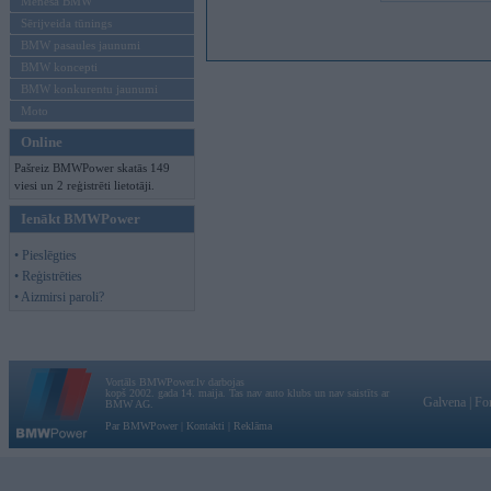
Mēneša BMW
Sērijveida tūnings
BMW pasaules jaunumi
BMW koncepti
BMW konkurentu jaunumi
Moto
Online
Pašreiz BMWPower skatās 149
viesi un 2 reģistrēti lietotāji.
Ienākt BMWPower
• Pieslēgties
• Reģistrēties
• Aizmirsi paroli?
Vortāls BMWPower.lv darbojas
kopš 2002. gada 14. maija. Tas nav auto klubs un nav saistīts ar
Galvena
|
Fo
BMW AG.
Par BMWPower
|
Kontakti
|
Reklāma