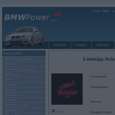
Sveiks,
Viesi!
Ie
Galvenā
Forums
Galerijas
Ziņas un raksti
Lietotāja Avi
BMW modeļu jaunumi
BMW testi
Tehnoloģijas & sasniegumi
BMW Latvijā
Lietotājvārds:
MINI
Rolls-Royce
Nodarbošanās:
Pasākumi
Vadāmības tests
Autosports
Intereses:
BMWPower aktuāli
Reklāmas raksti
Offline
Ziņojumi forumā: