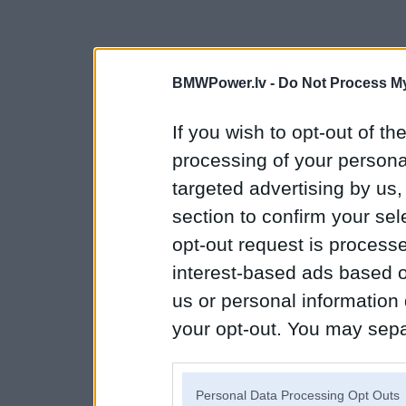
BMWPower.lv -
Do Not Process My
If you wish to opt-out of the
processing of your personal
targeted advertising by us
section to confirm your sel
opt-out request is proces
interest-based ads based o
us or personal information d
your opt-out. You may separ
disclosure of your personal
IAB’s list of downstream pa
Personal Data Processing Opt Outs