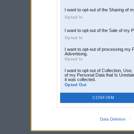
also be disclosed by us to 
I want to opt-out of the Sharing of 
Downstream Participants
th
Opted In
third parties.
I want to opt-out of the Sale of my 
Opted In
I want to opt-out of processing my 
Advertising.
Opted In
I want to opt-out of Collection, Use
of my Personal Data that Is Unrelat
it was collected.
Opted Out
CONFIRM
Data Deletion