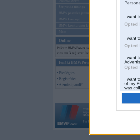
Mēneša BMW
Persona
Sērijveida tūnings
BMW pasaules jaunumi
I want t
BMW koncepti
Opted 
BMW konkurentu jaunumi
Moto
I want t
Online
Opted 
Pašreiz BMWPower skatās 122
viesi un 3 reģistrēti lietotāji.
I want 
Advertis
Ienākt BMWPower
Opted 
• Pieslēgties
• Reģistrēties
I want t
of my P
• Aizmirsi paroli?
was col
Opted 
Vortāls BMWPower.lv darbojas
kopš 2002. gada 14. maija. Tas nav auto klubs
BMW AG.
Par BMWPower
|
Kontakti
|
Reklāma