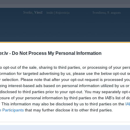
Sveiks,
Viesi!
|
Svetdiena, 9. augusts
Ienākt
Reģistrācija
Forums
Galerijas
Reģistrācija
Lietotāji
Meklētājs
.lv -
Do Not Process My Personal Information
Lietotāja Au88band profils
to opt-out of the sale, sharing to third parties, or processing of your per
formation for targeted advertising by us, please use the below opt-out s
Lietotājvārds:
Au88band
r selection. Please note that after your opt-out request is processed y
eing interest-based ads based on personal information utilized by us or
Nodarbošanās:
AU88
disclosed to third parties prior to your opt-out. You may separately opt-
Ziņojumi forumā:
0
losure of your personal information by third parties on the IAB’s list of
Pēdējie ziņojumi forumā
[
]
. This information may also be disclosed by us to third parties on the
IA
Participants
that may further disclose it to other third parties.