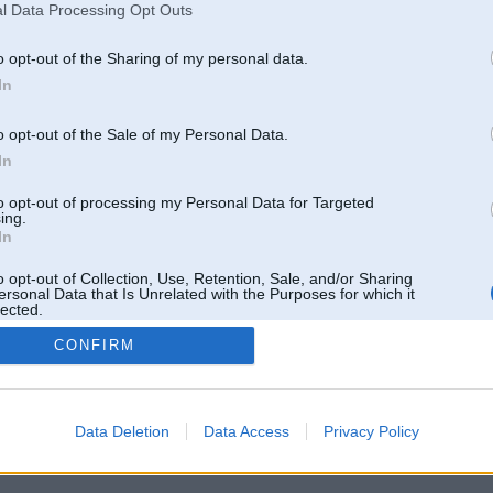
l Data Processing Opt Outs
o opt-out of the Sharing of my personal data.
In
o opt-out of the Sale of my Personal Data.
In
to opt-out of processing my Personal Data for Targeted
ing.
In
o opt-out of Collection, Use, Retention, Sale, and/or Sharing
ersonal Data that Is Unrelated with the Purposes for which it
lected.
Out
CONFIRM
 un nav saistīts ar
Galvena
|
Forums
|
Galerijas
|
Reģistrācija
|
Lietotaāji
|
Meklētājs
|
Reklā
Data Deletion
Data Access
Privacy Policy