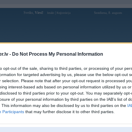
Sveiks,
Viesi!
|
Sestdiena, 8. augusts
Ienākt
Reģistrācija
Forums
Galerijas
Reģistrācija
Lietotāji
Meklētājs
.lv -
Do Not Process My Personal Information
Lietotāja Atlets profils
to opt-out of the sale, sharing to third parties, or processing of your per
formation for targeted advertising by us, please use the below opt-out s
Pēdējo reizi manīts: 05. Sep 2023, 17:39
r selection. Please note that after your opt-out request is processed y
eing interest-based ads based on personal information utilized by us or
Lietotājvārds:
Atlets
disclosed to third parties prior to your opt-out. You may separately opt-
Pilsēta:
Rīga
losure of your personal information by third parties on the IAB’s list of
Braucu ar:
318
. This information may also be disclosed by us to third parties on the
IA
Ziņojumi forumā:
106
Participants
that may further disclose it to other third parties.
Pēdējie ziņojumi forumā
[
]