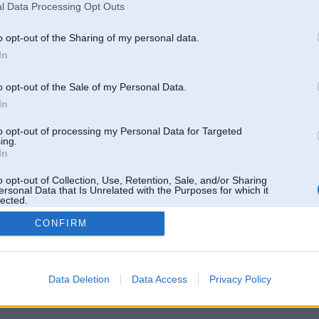
l Data Processing Opt Outs
o opt-out of the Sharing of my personal data.
In
o opt-out of the Sale of my Personal Data.
In
to opt-out of processing my Personal Data for Targeted
ing.
In
o opt-out of Collection, Use, Retention, Sale, and/or Sharing
ersonal Data that Is Unrelated with the Purposes for which it
lected.
Out
CONFIRM
 un nav saistīts ar
Galvena
|
Forums
|
Galerijas
|
Reģistrācija
|
Lietotaāji
|
Meklētājs
|
Reklā
Data Deletion
Data Access
Privacy Policy