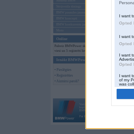
Mēneša BMW
Persona
Sērijveida tūnings
BMW pasaules jaunumi
I want t
BMW koncepti
Opted 
BMW konkurentu jaunumi
Moto
I want t
Online
Opted 
Pašreiz BMWPower skatās 117
viesi un 5 reģistrēti lietotāji.
I want 
Advertis
Ienākt BMWPower
Opted 
• Pieslēgties
• Reģistrēties
I want t
of my P
• Aizmirsi paroli?
was col
Opted 
Vortāls BMWPower.lv darbojas
kopš 2002. gada 14. maija. Tas nav auto klubs
BMW AG.
Par BMWPower
|
Kontakti
|
Reklāma