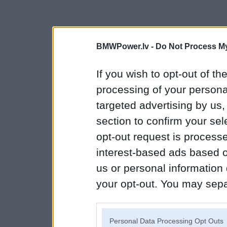
BMWPower.lv -
Do Not Process My
If you wish to opt-out of the
processing of your personal
targeted advertising by us
section to confirm your sel
opt-out request is proces
interest-based ads based o
us or personal information d
your opt-out. You may separ
disclosure of your personal
IAB’s list of downstream pa
Personal Data Processing Opt Outs