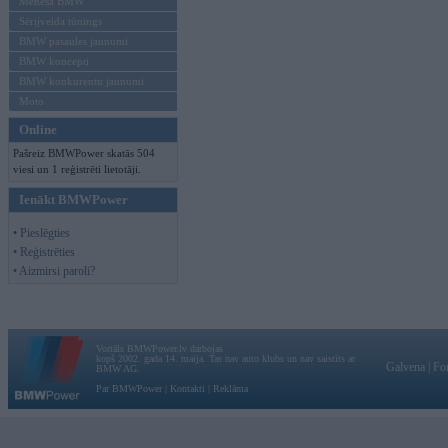
Mēneša BMW
Sērijveida tūnings
BMW pasaules jaunumi
BMW koncepti
BMW konkurentu jaunumi
Moto
Online
Pašreiz BMWPower skatās 504
viesi un 1 reģistrēti lietotāji.
Ienākt BMWPower
• Pieslēgties
• Reģistrēties
• Aizmirsi paroli?
Vortāls BMWPower.lv darbojas
kopš 2002. gada 14. maija. Tas nav auto klubs un nav saistīts ar
Galvena
|
Fo
BMW AG.
Par BMWPower
|
Kontakti
|
Reklāma