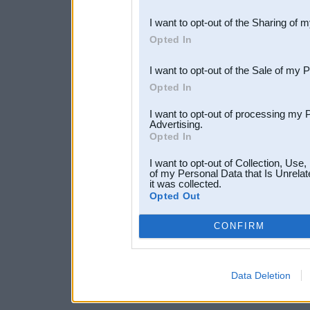
also be disclosed by us to 
I want to opt-out of the Sharing of 
Downstream Participants
th
Opted In
third parties.
I want to opt-out of the Sale of my 
Opted In
I want to opt-out of processing my 
Advertising.
Opted In
I want to opt-out of Collection, Use
of my Personal Data that Is Unrelat
it was collected.
Opted Out
CONFIRM
Data Deletion