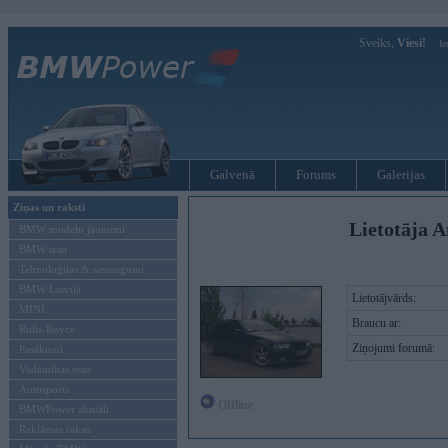
Sveiks,
Viesi!
Ie
Galvenā
Forums
Galerijas
Ziņas un raksti
Lietotāja A
BMW modeļu jaunumi
BMW testi
Tehnoloģijas & sasniegumi
BMW Latvijā
Lietotājvārds:
MINI
Braucu ar:
Rolls-Royce
Ziņojumi forumā:
Pasākumi
Vadāmības tests
Autosports
Offline
BMWPower aktuāli
Reklāmas raksti