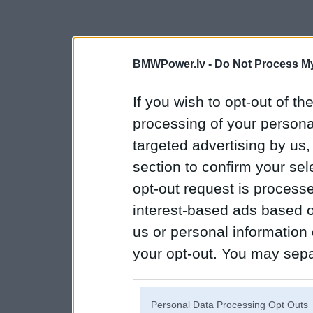
BMWPower.lv -
Do Not Process My
If you wish to opt-out of the
processing of your personal
targeted advertising by us
section to confirm your sel
opt-out request is proces
interest-based ads based o
us or personal information d
your opt-out. You may separ
disclosure of your personal
IAB’s list of downstream pa
Personal Data Processing Opt Outs