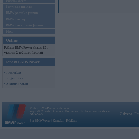
Mēneša BMW
Sērijveida tūnings
BMW pasaules jaunumi
BMW koncepti
BMW konkurentu jaunumi
Moto
Online
Pašreiz BMWPower skatās 231
viesi un 2 reģistrēti lietotāji.
Ienākt BMWPower
• Pieslēgties
• Reģistrēties
• Aizmirsi paroli?
Vortāls BMWPower.lv darbojas
kopš 2002. gada 14. maija. Tas nav auto klubs un nav saistīts ar
Galvena
|
Fo
BMW AG.
Par BMWPower
|
Kontakti
|
Reklāma