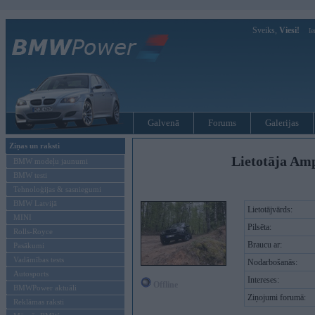
Sveiks,
Viesi!
Ie
Galvenā
Forums
Galerijas
Ziņas un raksti
Lietotāja Am
BMW modeļu jaunumi
BMW testi
Tehnoloģijas & sasniegumi
BMW Latvijā
Lietotājvārds:
MINI
Pilsēta:
Rolls-Royce
Braucu ar:
Pasākumi
Vadāmības tests
Nodarbošanās:
Autosports
Intereses:
Offline
BMWPower aktuāli
Ziņojumi forumā:
Reklāmas raksti