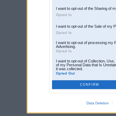
also be disclosed by us to 
I want to opt-out of the Sharing of 
Downstream Participants
th
Opted In
third parties.
I want to opt-out of the Sale of my 
Opted In
I want to opt-out of processing my 
Advertising.
Opted In
I want to opt-out of Collection, Use
of my Personal Data that Is Unrelat
it was collected.
Opted Out
CONFIRM
Data Deletion