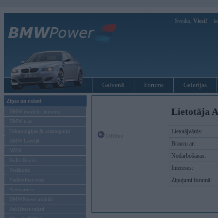
Sveiks,
Viesi!
Ie
Galvenā
Forums
Galerijas
Ziņas un raksti
Lietotāja 
BMW modeļu jaunumi
BMW testi
Tehnoloģijas & sasniegumi
Lietotājvārds:
Offline
BMW Latvijā
Braucu ar:
MINI
Nodarbošanās:
Rolls-Royce
Intereses:
Pasākumi
Vadāmības tests
Ziņojumi forumā:
Autosports
BMWPower aktuāli
Reklāmas raksti