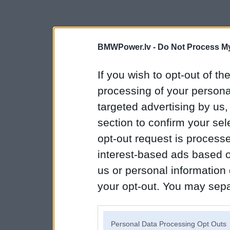
BMWPower.lv -
Do Not Process My
If you wish to opt-out of the
processing of your personal
targeted advertising by us
section to confirm your sel
opt-out request is proces
interest-based ads based o
us or personal information d
your opt-out. You may separ
disclosure of your personal
IAB’s list of downstream pa
Personal Data Processing Opt Outs