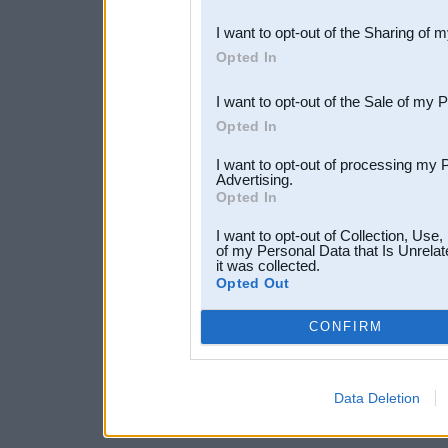
also be disclosed by us to 
I want to opt-out of the Sharing of 
Downstream Participants
th
Opted In
third parties.
I want to opt-out of the Sale of my 
Opted In
I want to opt-out of processing my 
Advertising.
Opted In
I want to opt-out of Collection, Use
of my Personal Data that Is Unrelat
it was collected.
Opted Out
CONFIRM
Data Deletion