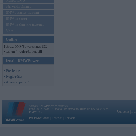
Mēneša BMW
Sērijveida tūnings
BMW pasaules jaunumi
BMW koncepti
BMW konkurentu jaunumi
Moto
Online
Pašreiz BMWPower skatās 132
viesi un 4 reģistrēti lietotāji.
Ienākt BMWPower
• Pieslēgties
• Reģistrēties
• Aizmirsi paroli?
Vortāls BMWPower.lv darbojas
kopš 2002. gada 14. maija. Tas nav auto klubs un nav saistīts ar
Galvena
|
Fo
BMW AG.
Par BMWPower
|
Kontakti
|
Reklāma