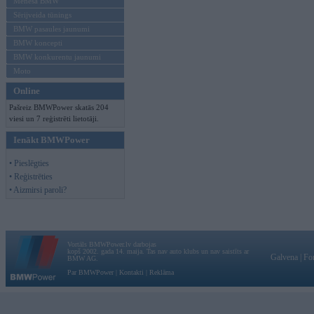
Mēneša BMW
Sērijveida tūnings
BMW pasaules jaunumi
BMW koncepti
BMW konkurentu jaunumi
Moto
Online
Pašreiz BMWPower skatās 204
viesi un 7 reģistrēti lietotāji.
Ienākt BMWPower
• Pieslēgties
• Reģistrēties
• Aizmirsi paroli?
Vortāls BMWPower.lv darbojas
kopš 2002. gada 14. maija. Tas nav auto klubs un nav saistīts ar
Galvena
|
Fo
BMW AG.
Par BMWPower
|
Kontakti
|
Reklāma