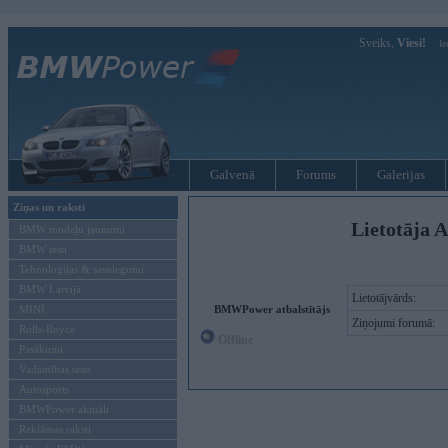
Sveiks,
Viesi!
Ie
Galvenā
Forums
Galerijas
Ziņas un raksti
Lietotāja A
BMW modeļu jaunumi
BMW testi
Tehnoloģijas & sasniegumi
BMW Latvijā
Lietotājvārds:
MINI
BMWPower atbalstītājs
Ziņojumi forumā:
Rolls-Royce
Offline
Pasākumi
Vadāmības tests
Autosports
BMWPower aktuāli
Reklāmas raksti