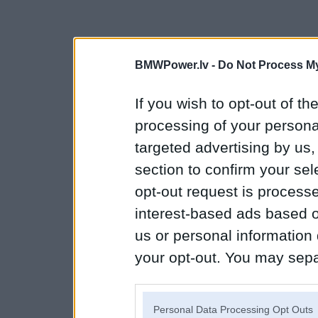
BMWPower.lv -
Do Not Process My
If you wish to opt-out of the
processing of your personal
targeted advertising by us
section to confirm your sel
opt-out request is proces
interest-based ads based o
us or personal information d
your opt-out. You may separ
disclosure of your personal
IAB’s list of downstream pa
Personal Data Processing Opt Outs