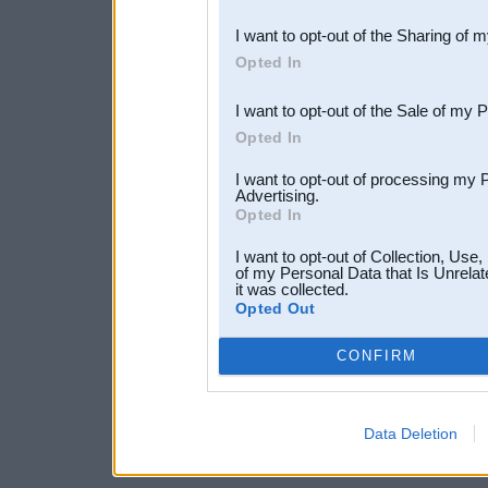
also be disclosed by us to 
I want to opt-out of the Sharing of 
Downstream Participants
th
Opted In
third parties.
I want to opt-out of the Sale of my 
Opted In
I want to opt-out of processing my 
Advertising.
Opted In
I want to opt-out of Collection, Use
of my Personal Data that Is Unrelat
it was collected.
Opted Out
CONFIRM
Data Deletion