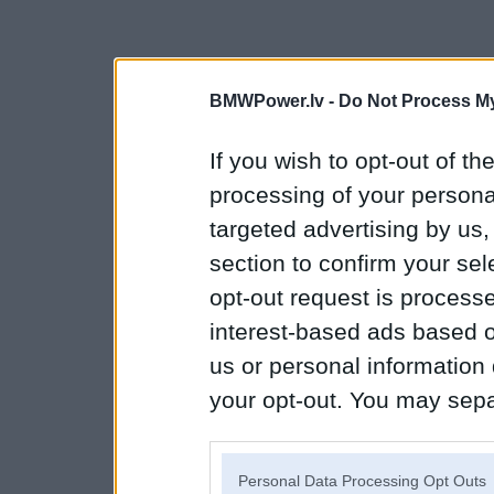
BMWPower.lv -
Do Not Process My
If you wish to opt-out of the
processing of your personal
targeted advertising by us
section to confirm your sel
opt-out request is proces
interest-based ads based o
us or personal information d
your opt-out. You may separ
disclosure of your personal
IAB’s list of downstream pa
Personal Data Processing Opt Outs