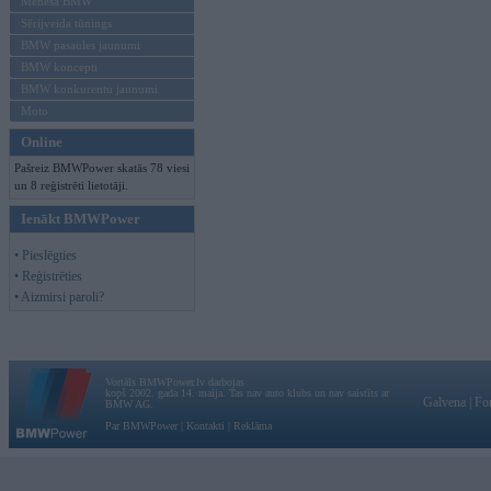
Mēneša BMW
Sērijveida tūnings
BMW pasaules jaunumi
BMW koncepti
BMW konkurentu jaunumi
Moto
Online
Pašreiz BMWPower skatās 78 viesi
un 8 reģistrēti lietotāji.
Ienākt BMWPower
• Pieslēgties
• Reģistrēties
• Aizmirsi paroli?
Vortāls BMWPower.lv darbojas
kopš 2002. gada 14. maija. Tas nav auto klubs un nav saistīts ar
Galvena
|
Fo
BMW AG.
Par BMWPower
|
Kontakti
|
Reklāma