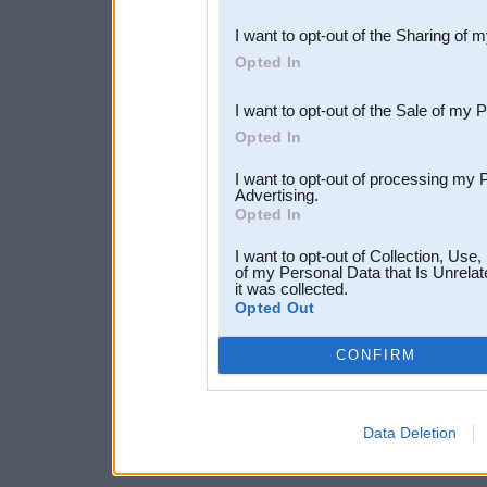
also be disclosed by us to 
I want to opt-out of the Sharing of 
Downstream Participants
th
Opted In
third parties.
I want to opt-out of the Sale of my 
Opted In
I want to opt-out of processing my 
Advertising.
Opted In
I want to opt-out of Collection, Use
of my Personal Data that Is Unrelat
it was collected.
Opted Out
CONFIRM
Data Deletion