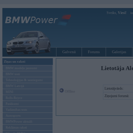
Sveiks,
Viesi!
Ie
Galvenā
Forums
Galerijas
Ziņas un raksti
Lietotāja A
BMW modeļu jaunumi
BMW testi
Tehnoloģijas & sasniegumi
BMW Latvijā
Lietotājvārds:
Offline
MINI
Ziņojumi forumā:
Rolls-Royce
Pasākumi
Vadāmības tests
Autosports
BMWPower aktuāli
Reklāmas raksti