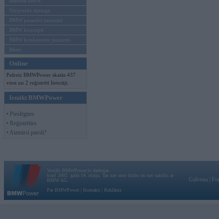
Mēneša BMW
Sērijveida tūnings
BMW pasaules jaunumi
BMW koncepti
BMW konkurentu jaunumi
Moto
Online
Pašreiz BMWPower skatās 437
viesi un 2 reģistrēti lietotāji.
Ienākt BMWPower
• Pieslēgties
• Reģistrēties
• Aizmirsi paroli?
Vortāls BMWPower.lv darbojas
kopš 2002. gada 14. maija. Tas nav auto klubs un nav saistīts ar
Galvena
|
Fo
BMW AG.
Par BMWPower
|
Kontakti
|
Reklāma