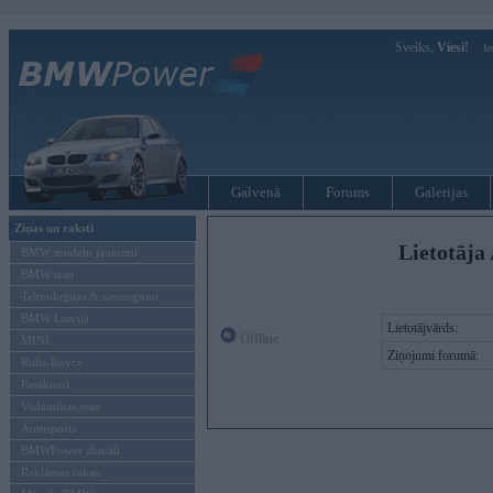
Sveiks,
Viesi!
Ie
Galvenā
Forums
Galerijas
Ziņas un raksti
Lietotāja 
BMW modeļu jaunumi
BMW testi
Tehnoloģijas & sasniegumi
BMW Latvijā
Lietotājvārds:
Offline
MINI
Ziņojumi forumā:
Rolls-Royce
Pasākumi
Vadāmības tests
Autosports
BMWPower aktuāli
Reklāmas raksti