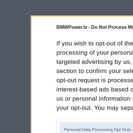
BMWPower.lv -
Do Not Process My
If you wish to opt-out of the
processing of your personal
targeted advertising by us
section to confirm your sel
opt-out request is proces
interest-based ads based o
us or personal information d
your opt-out. You may separ
disclosure of your personal
IAB’s list of downstream pa
Personal Data Processing Opt Outs