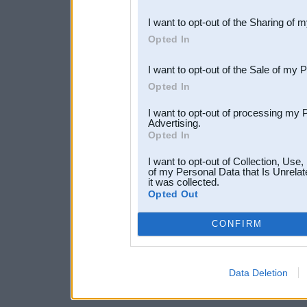
also be disclosed by us to 
I want to opt-out of the Sharing of 
Downstream Participants
th
Opted In
third parties.
I want to opt-out of the Sale of my 
Opted In
I want to opt-out of processing my 
Advertising.
Opted In
I want to opt-out of Collection, Use
of my Personal Data that Is Unrelat
it was collected.
Opted Out
CONFIRM
Data Deletion