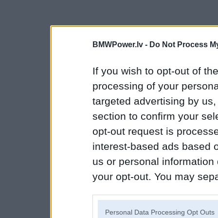
BMWPower.lv -
Do Not Process My
If you wish to opt-out of the
processing of your personal
targeted advertising by us
section to confirm your sel
opt-out request is proces
interest-based ads based o
us or personal information d
your opt-out. You may separ
disclosure of your personal
IAB’s list of downstream pa
Personal Data Processing Opt Outs