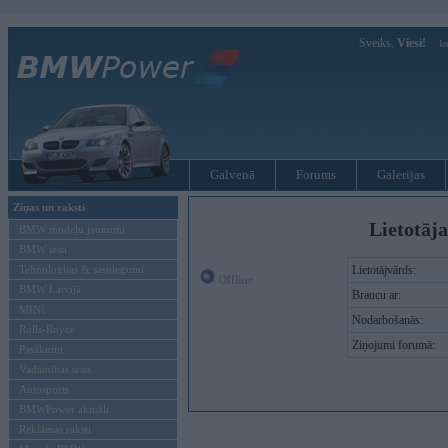
Sveiks,
Viesi!
Ie
Galvenā
Forums
Galerijas
Ziņas un raksti
Lietotāja
BMW modeļu jaunumi
BMW testi
Tehnoloģijas & sasniegumi
Lietotājvārds:
Offline
BMW Latvijā
Braucu ar:
MINI
Nodarbošanās:
Rolls-Royce
Ziņojumi forumā:
Pasākumi
Vadāmības tests
Autosports
BMWPower aktuāli
Reklāmas raksti