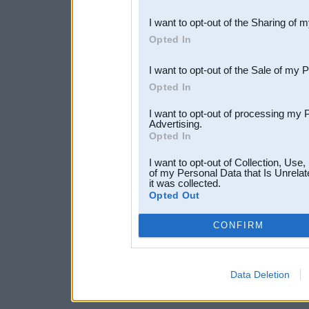
also be disclosed by us to 
I want to opt-out of the Sharing of 
Downstream Participants
th
Opted In
third parties.
I want to opt-out of the Sale of my 
Opted In
I want to opt-out of processing my 
Advertising.
Opted In
I want to opt-out of Collection, Use
of my Personal Data that Is Unrelat
it was collected.
Opted Out
CONFIRM
Data Deletion