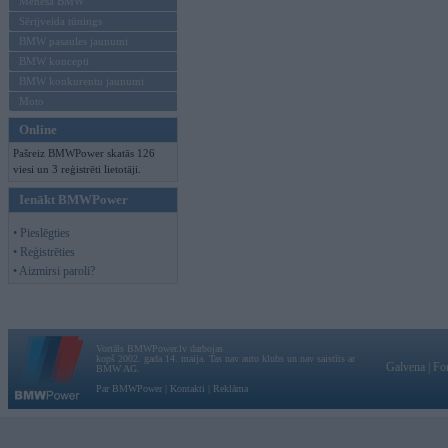
Mēneša BMW
Sērijveida tūnings
BMW pasaules jaunumi
BMW koncepti
BMW konkurentu jaunumi
Moto
Online
Pašreiz BMWPower skatās 126
viesi un 3 reģistrēti lietotāji.
Ienākt BMWPower
• Pieslēgties
• Reģistrēties
• Aizmirsi paroli?
Vortāls BMWPower.lv darbojas
kopš 2002. gada 14. maija. Tas nav auto klubs un nav saistīts ar
Galvena
|
Fo
BMW AG.
Par BMWPower
|
Kontakti
|
Reklāma