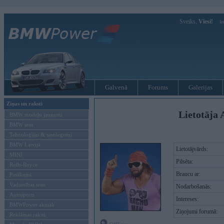
Sveiks,
Viesi!
Ie
Galvenā
Forums
Galerijas
Ziņas un raksti
Lietotāja 
BMW modeļu jaunumi
BMW testi
Tehnoloģijas & sasniegumi
BMW Latvijā
Lietotājvārds:
MINI
Pilsēta:
Rolls-Royce
Braucu ar:
Pasākumi
Vadāmības tests
Nodarbošanās:
Autosports
Intereses:
BMWPower aktuāli
Ziņojumi forumā:
Reklāmas raksti