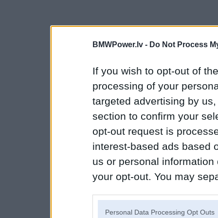
BMWPower.lv -
Do Not Process My
If you wish to opt-out of the
processing of your personal
targeted advertising by us
section to confirm your sel
opt-out request is proces
interest-based ads based o
us or personal information d
your opt-out. You may separ
disclosure of your personal
IAB’s list of downstream pa
Personal Data Processing Opt Outs