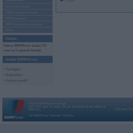
Offline
Mēneša BMW
Sērijveida tūnings
BMW pasaules jaunumi
BMW koncepti
BMW konkurentu jaunumi
Moto
Online
Pašreiz BMWPower skatās 276
viesi un 0 reģistrēti lietotāji.
Ienākt BMWPower
• Pieslēgties
• Reģistrēties
• Aizmirsi paroli?
Vortāls BMWPower.lv darbojas
kopš 2002. gada 14. maija. Tas nav auto klubs un nav saistīts ar
Galvena
|
Fo
BMW AG.
Par BMWPower
|
Kontakti
|
Reklāma