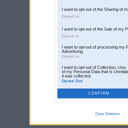
also be disclosed by us to 
I want to opt-out of the Sharing of 
Downstream Participants
th
Opted In
third parties.
I want to opt-out of the Sale of my 
Opted In
I want to opt-out of processing my 
Advertising.
Opted In
I want to opt-out of Collection, Use
of my Personal Data that Is Unrelat
it was collected.
Opted Out
CONFIRM
Data Deletion