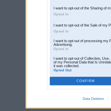
also be disclosed by us to 
I want to opt-out of the Sharing of 
Downstream Participants
th
Opted In
third parties.
I want to opt-out of the Sale of my 
Opted In
I want to opt-out of processing my 
Advertising.
Opted In
I want to opt-out of Collection, Use
of my Personal Data that Is Unrelat
it was collected.
Opted Out
CONFIRM
Data Deletion