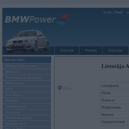
Sveiks,
Viesi!
Ie
Galvenā
Forums
Galerijas
Ziņas un raksti
Lietotāja A
BMW modeļu jaunumi
BMW testi
Tehnoloģijas & sasniegumi
BMW Latvijā
Lietotājvārds:
Offline
MINI
Pilsēta:
Rolls-Royce
Braucu ar:
Pasākumi
Vadāmības tests
Nodarbošanās:
Autosports
Intereses:
BMWPower aktuāli
Ziņojumi forumā:
Reklāmas raksti