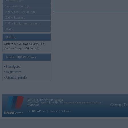
Mēneša BMW
Sērijveida tūnings
BMW pasaules jaunumi
BMW koncepti
BMW konkurentu jaunumi
Moto
Online
Pašreiz BMWPower skatās 118
viesi un 4 reģistrēti lietotāji.
Ienākt BMWPower
• Pieslēgties
• Reģistrēties
• Aizmirsi paroli?
Vortāls BMWPower.lv darbojas
kopš 2002. gada 14. maija. Tas nav auto klubs un nav saistīts ar
Galvena
|
Fo
BMW AG.
Par BMWPower
|
Kontakti
|
Reklāma