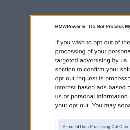
BMWPower.lv -
Do Not Process My
If you wish to opt-out of the
processing of your personal
targeted advertising by us
section to confirm your sel
opt-out request is proces
interest-based ads based o
us or personal information d
your opt-out. You may separ
disclosure of your personal
IAB’s list of downstream pa
Personal Data Processing Opt Outs