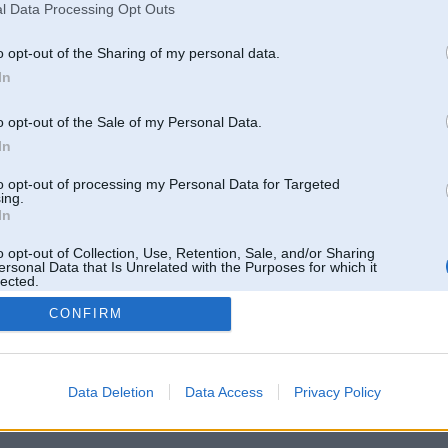
l Data Processing Opt Outs
o opt-out of the Sharing of my personal data.
In
o opt-out of the Sale of my Personal Data.
In
to opt-out of processing my Personal Data for Targeted
ing.
In
o opt-out of Collection, Use, Retention, Sale, and/or Sharing
ersonal Data that Is Unrelated with the Purposes for which it
lected.
Out
CONFIRM
 un nav saistīts ar
Galvena
|
Forums
|
Galerijas
|
Reģistrācija
|
Lietotaāji
|
Meklētājs
|
Reklā
Data Deletion
Data Access
Privacy Policy