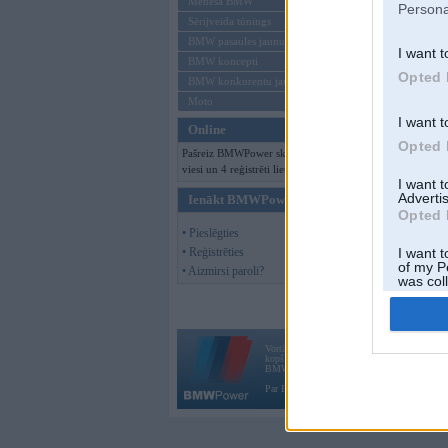
Mēneša BMW
Persona
Sērijveida tūnings
BMW pasaules jaunumi
I want t
BMW koncepti
Opted 
BMW konkurentu jaunumi
Moto
I want t
Online
Opted 
Pašreiz BMWPower skatās 118
viesi un 4 reģistrēti lietotāji.
I want 
Advertis
Ienākt BMWPower
Opted 
• Pieslēgties
• Reģistrēties
I want t
of my P
• Aizmirsi paroli?
was col
Opted 
Vortāls BMWPower.lv darbojas
kopš 2002. gada 14. maija. Tas nav auto klubs
BMW AG.
Par BMWPower
|
Kontakti
|
Reklāma