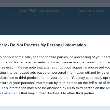
Sveiks,
Viesi!
|
Ceturtdiena, 6. augusts
Ienākt
Reģistrācija
Forums
Galerijas
Reģistrācija
Lietotāji
Meklētājs
.lv -
Do Not Process My Personal Information
Lietotāja Agniiits profils
to opt-out of the sale, sharing to third parties, or processing of your per
formation for targeted advertising by us, please use the below opt-out s
Pēdējo reizi manīts: 27. Feb 2014, 17:25
r selection. Please note that after your opt-out request is processed y
eing interest-based ads based on personal information utilized by us or
Lietotājvārds:
Agniiits
disclosed to third parties prior to your opt-out. You may separately opt-
Ziņojumi forumā:
0
losure of your personal information by third parties on the IAB’s list of
Pēdējie ziņojumi forumā
[
]
. This information may also be disclosed by us to third parties on the
IA
Participants
that may further disclose it to other third parties.