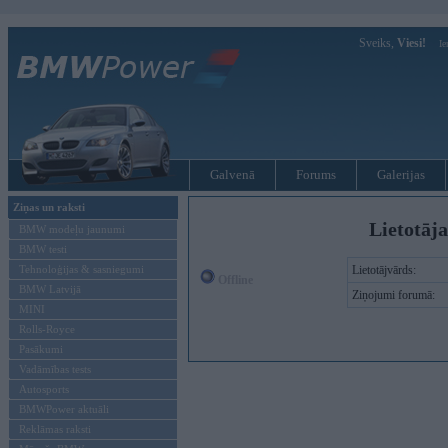
Sveiks,
Viesi!
Ie
Galvenā
Forums
Galerijas
Ziņas un raksti
Lietotāja
BMW modeļu jaunumi
BMW testi
Tehnoloģijas & sasniegumi
Lietotājvārds:
Offline
BMW Latvijā
Ziņojumi forumā:
MINI
Rolls-Royce
Pasākumi
Vadāmības tests
Autosports
BMWPower aktuāli
Reklāmas raksti