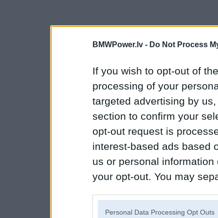
BMWPower.lv -
Do Not Process My
If you wish to opt-out of the
processing of your personal
targeted advertising by us
section to confirm your sel
opt-out request is proces
interest-based ads based o
us or personal information d
your opt-out. You may separ
disclosure of your personal
IAB’s list of downstream pa
Personal Data Processing Opt Outs