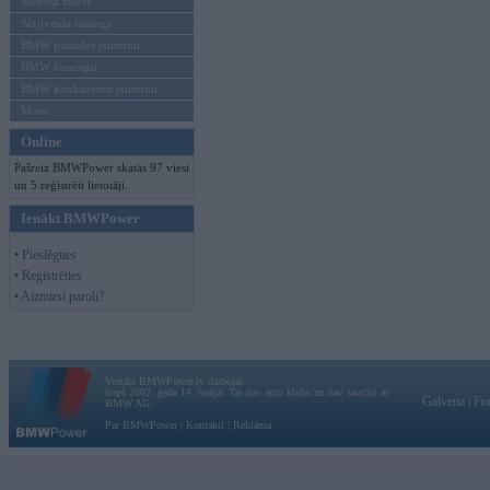
Mēneša BMW
Sērijveida tūnings
BMW pasaules jaunumi
BMW koncepti
BMW konkurentu jaunumi
Moto
Online
Pašreiz BMWPower skatās 97 viesi
un 5 reģistrēti lietotāji.
Ienākt BMWPower
• Pieslēgties
• Reģistrēties
• Aizmirsi paroli?
Vortāls BMWPower.lv darbojas
kopš 2002. gada 14. maija. Tas nav auto klubs un nav saistīts ar
Galvena
|
Fo
BMW AG.
Par BMWPower
|
Kontakti
|
Reklāma