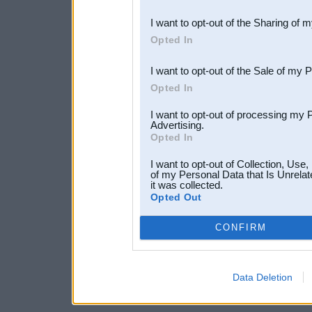
also be disclosed by us to 
I want to opt-out of the Sharing of 
Downstream Participants
th
Opted In
third parties.
I want to opt-out of the Sale of my 
Opted In
I want to opt-out of processing my 
Advertising.
Opted In
I want to opt-out of Collection, Use
of my Personal Data that Is Unrelat
it was collected.
Opted Out
CONFIRM
Data Deletion