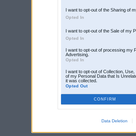
also be disclosed by us to 
I want to opt-out of the Sharing of 
Downstream Participants
th
Opted In
third parties.
I want to opt-out of the Sale of my 
Opted In
I want to opt-out of processing my 
Advertising.
Opted In
I want to opt-out of Collection, Use
of my Personal Data that Is Unrelat
it was collected.
Opted Out
CONFIRM
Data Deletion