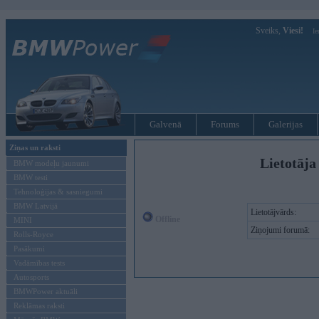
Sveiks,
Viesi!
Ie
Galvenā
Forums
Galerijas
Ziņas un raksti
Lietotāja
BMW modeļu jaunumi
BMW testi
Tehnoloģijas & sasniegumi
BMW Latvijā
Lietotājvārds:
Offline
MINI
Ziņojumi forumā:
Rolls-Royce
Pasākumi
Vadāmības tests
Autosports
BMWPower aktuāli
Reklāmas raksti