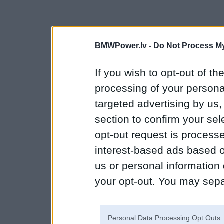
BMWPower.lv -
Do Not Process My
If you wish to opt-out of the
processing of your personal
targeted advertising by us
section to confirm your sel
opt-out request is proces
interest-based ads based o
us or personal information d
your opt-out. You may separ
disclosure of your personal
IAB’s list of downstream pa
Personal Data Processing Opt Outs