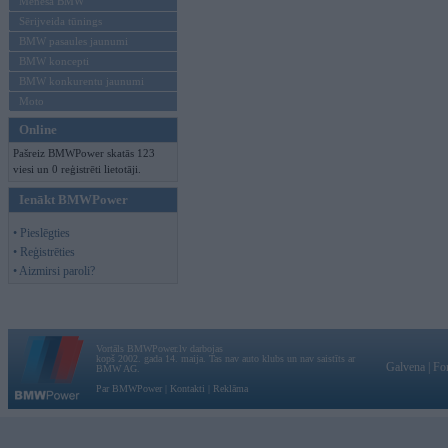
Mēneša BMW
Sērijveida tūnings
BMW pasaules jaunumi
BMW koncepti
BMW konkurentu jaunumi
Moto
Online
Pašreiz BMWPower skatās 123
viesi un 0 reģistrēti lietotāji.
Ienākt BMWPower
• Pieslēgties
• Reģistrēties
• Aizmirsi paroli?
Vortāls BMWPower.lv darbojas
kopš 2002. gada 14. maija. Tas nav auto klubs un nav saistīts ar
Galvena
|
Fo
BMW AG.
Par BMWPower
|
Kontakti
|
Reklāma