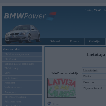
Sveiks,
Viesi!
Ie
Galvenā
Forums
Galerijas
Ziņas un raksti
Lietotāja
BMW modeļu jaunumi
BMW testi
Tehnoloģijas & sasniegumi
BMW Latvijā
Lietotājvārds:
MINI
BMWPower atbalstītājs
Pilsēta:
Rolls-Royce
Braucu ar:
Pasākumi
Vadāmības tests
Ziņojumi forumā:
Autosports
BMWPower aktuāli
Reklāmas raksti
Offline