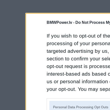
BMWPower.lv -
Do Not Process My
If you wish to opt-out of the
processing of your personal
targeted advertising by us
section to confirm your sel
opt-out request is proces
interest-based ads based o
us or personal information d
your opt-out. You may separ
disclosure of your personal
IAB’s list of downstream pa
Personal Data Processing Opt Outs