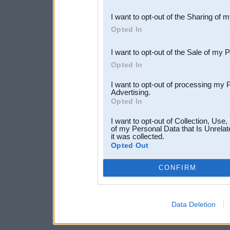
also be disclosed by us to 
I want to opt-out of the Sharing of 
Downstream Participants
th
Opted In
third parties.
I want to opt-out of the Sale of my 
Opted In
I want to opt-out of processing my 
Advertising.
Opted In
I want to opt-out of Collection, Use
of my Personal Data that Is Unrelat
it was collected.
Opted Out
CONFIRM
Data Deletion