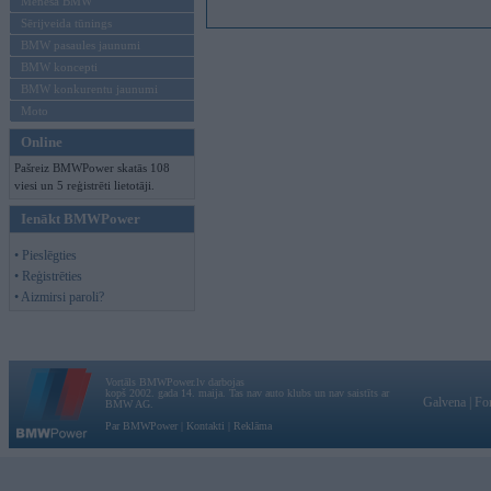
Mēneša BMW
Sērijveida tūnings
BMW pasaules jaunumi
BMW koncepti
BMW konkurentu jaunumi
Moto
Online
Pašreiz BMWPower skatās 108
viesi un 5 reģistrēti lietotāji.
Ienākt BMWPower
• Pieslēgties
• Reģistrēties
• Aizmirsi paroli?
Vortāls BMWPower.lv darbojas
kopš 2002. gada 14. maija. Tas nav auto klubs un nav saistīts ar
Galvena
|
Fo
BMW AG.
Par BMWPower
|
Kontakti
|
Reklāma