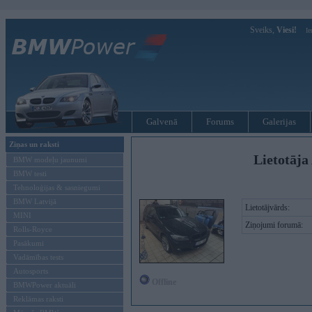
Sveiks,
Viesi!
Ie
Galvenā
Forums
Galerijas
Ziņas un raksti
Lietotāja
BMW modeļu jaunumi
BMW testi
Tehnoloģijas & sasniegumi
BMW Latvijā
Lietotājvārds:
MINI
Ziņojumi forumā:
Rolls-Royce
Pasākumi
Vadāmības tests
Autosports
Offline
BMWPower aktuāli
Reklāmas raksti