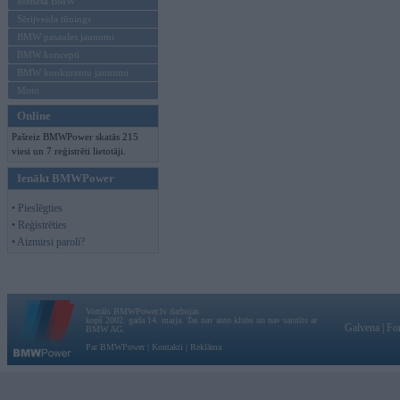
Mēneša BMW
Sērijveida tūnings
BMW pasaules jaunumi
BMW koncepti
BMW konkurentu jaunumi
Moto
Online
Pašreiz BMWPower skatās 215
viesi un 7 reģistrēti lietotāji.
Ienākt BMWPower
• Pieslēgties
• Reģistrēties
• Aizmirsi paroli?
Vortāls BMWPower.lv darbojas
kopš 2002. gada 14. maija. Tas nav auto klubs un nav saistīts ar
Galvena
|
Fo
BMW AG.
Par BMWPower
|
Kontakti
|
Reklāma