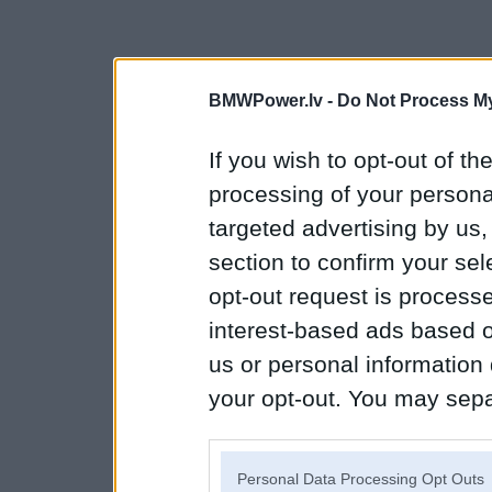
BMWPower.lv -
Do Not Process My
If you wish to opt-out of the
processing of your personal
targeted advertising by us
section to confirm your sel
opt-out request is proces
interest-based ads based o
us or personal information d
your opt-out. You may separ
disclosure of your personal
IAB’s list of downstream pa
Personal Data Processing Opt Outs