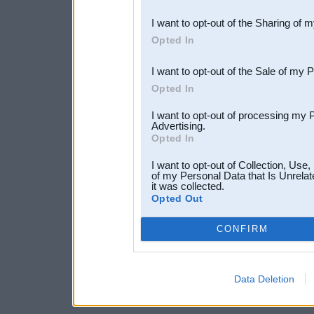
also be disclosed by us to 
I want to opt-out of the Sharing of 
Downstream Participants
th
Opted In
third parties.
I want to opt-out of the Sale of my 
Opted In
I want to opt-out of processing my 
Advertising.
Opted In
I want to opt-out of Collection, Use
of my Personal Data that Is Unrelat
it was collected.
Opted Out
CONFIRM
Data Deletion