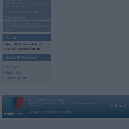
Mēneša BMW
Sērijveida tūnings
BMW pasaules jaunumi
BMW koncepti
BMW konkurentu jaunumi
Moto
Online
Pašreiz BMWPower skatās 119
viesi un 0 reģistrēti lietotāji.
Ienākt BMWPower
• Pieslēgties
• Reģistrēties
• Aizmirsi paroli?
Vortāls BMWPower.lv darbojas
kopš 2002. gada 14. maija. Tas nav auto klubs un nav saistīts ar
Galvena
|
Fo
BMW AG.
Par BMWPower
|
Kontakti
|
Reklāma