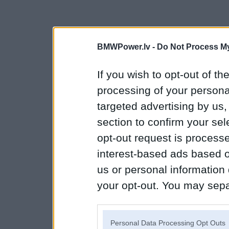
BMWPower.lv -
Do Not Process My
If you wish to opt-out of the
processing of your personal
targeted advertising by us
section to confirm your sel
opt-out request is proces
interest-based ads based o
us or personal information d
your opt-out. You may separ
disclosure of your personal
IAB’s list of downstream pa
Personal Data Processing Opt Outs