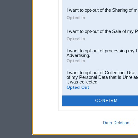
also be disclosed by us to 
I want to opt-out of the Sharing of 
Downstream Participants
th
Opted In
third parties.
I want to opt-out of the Sale of my 
Opted In
I want to opt-out of processing my 
Advertising.
Opted In
I want to opt-out of Collection, Use
of my Personal Data that Is Unrelat
it was collected.
Opted Out
CONFIRM
Data Deletion