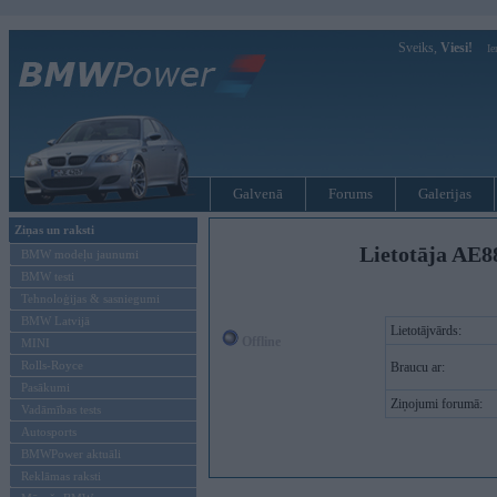
Sveiks,
Viesi!
Ie
Galvenā
Forums
Galerijas
Ziņas un raksti
Lietotāja AE8
BMW modeļu jaunumi
BMW testi
Tehnoloģijas & sasniegumi
BMW Latvijā
Lietotājvārds:
Offline
MINI
Rolls-Royce
Braucu ar:
Pasākumi
Ziņojumi forumā:
Vadāmības tests
Autosports
BMWPower aktuāli
Reklāmas raksti