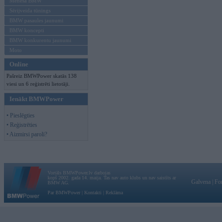
Mēneša BMW
Sērijveida tūnings
BMW pasaules jaunumi
BMW koncepti
BMW konkurentu jaunumi
Moto
Online
Pašreiz BMWPower skatās 138
viesi un 6 reģistrēti lietotāji.
Ienākt BMWPower
• Pieslēgties
• Reģistrēties
• Aizmirsi paroli?
Vortāls BMWPower.lv darbojas
kopš 2002. gada 14. maija. Tas nav auto klubs un nav saistīts ar
Galvena
|
Fo
BMW AG.
Par BMWPower
|
Kontakti
|
Reklāma