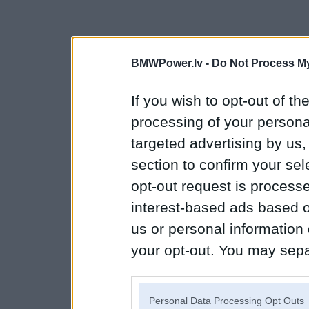
BMWPower.lv -
Do Not Process My
If you wish to opt-out of the
processing of your personal
targeted advertising by us
section to confirm your sel
opt-out request is proces
interest-based ads based o
us or personal information d
your opt-out. You may separ
disclosure of your personal
IAB’s list of downstream pa
Personal Data Processing Opt Outs