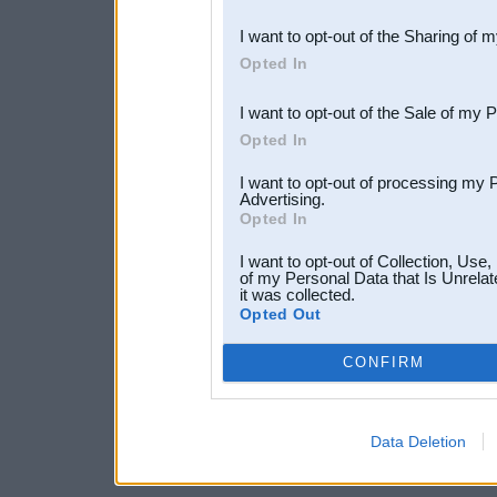
also be disclosed by us to 
I want to opt-out of the Sharing of 
Downstream Participants
th
Opted In
third parties.
I want to opt-out of the Sale of my 
Opted In
I want to opt-out of processing my 
Advertising.
Opted In
I want to opt-out of Collection, Use
of my Personal Data that Is Unrelat
it was collected.
Opted Out
CONFIRM
Data Deletion