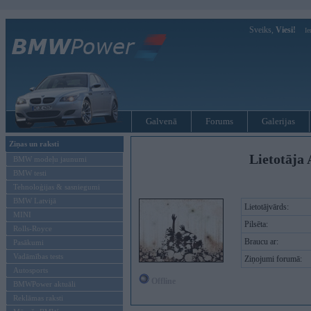
Sveiks,
Viesi!
Ie
Galvenā
Forums
Galerijas
Ziņas un raksti
Lietotāja
BMW modeļu jaunumi
BMW testi
Tehnoloģijas & sasniegumi
BMW Latvijā
Lietotājvārds:
MINI
Pilsēta:
Rolls-Royce
Braucu ar:
Pasākumi
Vadāmības tests
Ziņojumi forumā:
Autosports
Offline
BMWPower aktuāli
Reklāmas raksti