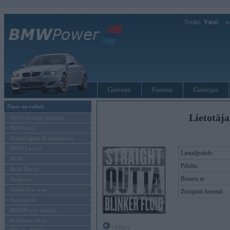
Sveiks,
Viesi!
Ie
Galvenā
Forums
Galerijas
Ziņas un raksti
Lietotāja
BMW modeļu jaunumi
BMW testi
Tehnoloģijas & sasniegumi
BMW Latvijā
Lietotājvārds:
MINI
Pilsēta:
Rolls-Royce
Braucu ar:
Pasākumi
Vadāmības tests
Ziņojumi forumā:
Autosports
BMWPower aktuāli
Reklāmas raksti
Offline