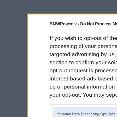
BMWPower.lv -
Do Not Process My
If you wish to opt-out of the
processing of your personal
targeted advertising by us
section to confirm your sel
opt-out request is proces
interest-based ads based o
us or personal information d
your opt-out. You may separ
disclosure of your personal
IAB’s list of downstream pa
Personal Data Processing Opt Outs