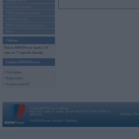
Mēneša BMW
Sērijveida tūnings
BMW pasaules jaunumi
BMW koncepti
BMW konkurentu jaunumi
Moto
Online
Pašreiz BMWPower skatās 119
viesi un 7 reģistrēti lietotāji.
Ienākt BMWPower
• Pieslēgties
• Reģistrēties
• Aizmirsi paroli?
Vortāls BMWPower.lv darbojas
kopš 2002. gada 14. maija. Tas nav auto klubs un nav saistīts ar
Galvena
|
Fo
BMW AG.
Par BMWPower
|
Kontakti
|
Reklāma