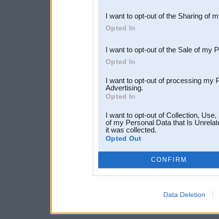
also be disclosed by us to 
I want to opt-out of the Sharing of 
Downstream Participants
th
Opted In
third parties.
I want to opt-out of the Sale of my 
Opted In
I want to opt-out of processing my 
Advertising.
Opted In
I want to opt-out of Collection, Use
of my Personal Data that Is Unrelat
it was collected.
Opted Out
CONFIRM
Data Deletion