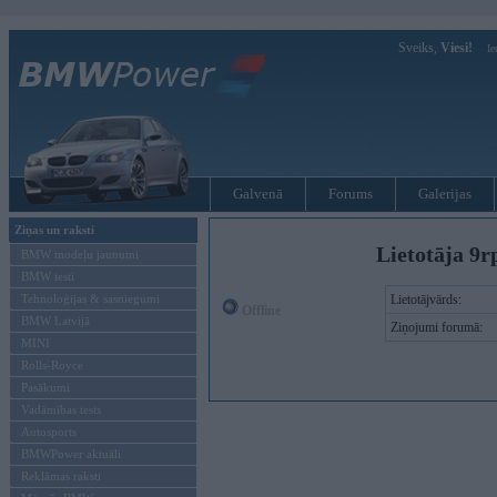
Sveiks,
Viesi!
Ie
Galvenā
Forums
Galerijas
Ziņas un raksti
Lietotāja 9r
BMW modeļu jaunumi
BMW testi
Tehnoloģijas & sasniegumi
Lietotājvārds:
Offline
BMW Latvijā
Ziņojumi forumā:
MINI
Rolls-Royce
Pasākumi
Vadāmības tests
Autosports
BMWPower aktuāli
Reklāmas raksti