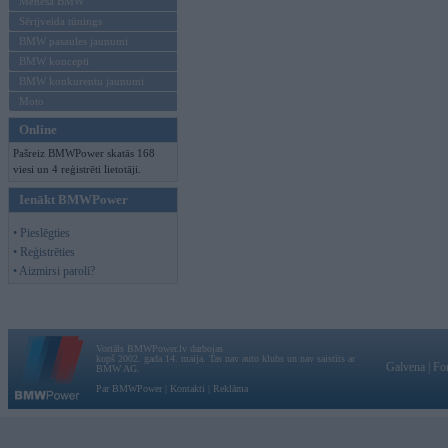
Mēneša BMW
Sērijveida tūnings
BMW pasaules jaunumi
BMW koncepti
BMW konkurentu jaunumi
Moto
Online
Pašreiz BMWPower skatās 168
viesi un 4 reģistrēti lietotāji.
Ienākt BMWPower
• Pieslēgties
• Reģistrēties
• Aizmirsi paroli?
Vortāls BMWPower.lv darbojas
kopš 2002. gada 14. maija. Tas nav auto klubs un nav saistīts ar
Galvena
|
Fo
BMW AG.
Par BMWPower
|
Kontakti
|
Reklāma