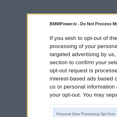
BMWPower.lv -
Do Not Process My
If you wish to opt-out of the
processing of your personal
targeted advertising by us
section to confirm your sel
opt-out request is proces
interest-based ads based o
us or personal information d
your opt-out. You may separ
disclosure of your personal
IAB’s list of downstream pa
Personal Data Processing Opt Outs