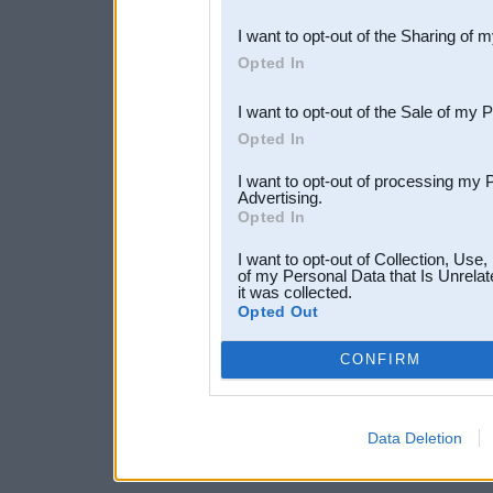
also be disclosed by us to 
I want to opt-out of the Sharing of 
Downstream Participants
th
Opted In
third parties.
I want to opt-out of the Sale of my 
Opted In
I want to opt-out of processing my 
Advertising.
Opted In
I want to opt-out of Collection, Use
of my Personal Data that Is Unrelat
it was collected.
Opted Out
CONFIRM
Data Deletion