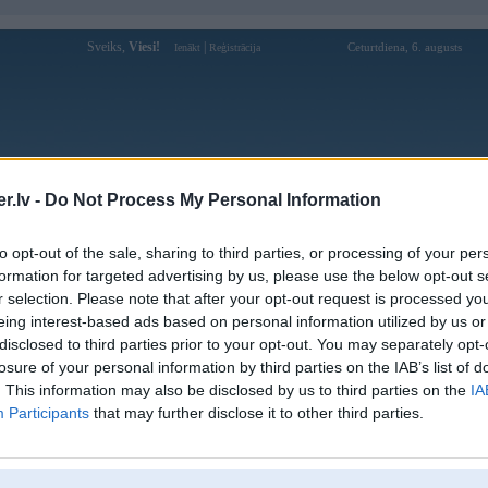
Sveiks,
Viesi!
|
Ceturtdiena, 6. augusts
Ienākt
Reģistrācija
Forums
Galerijas
Reģistrācija
Lietotāji
Meklētājs
.lv -
Do Not Process My Personal Information
Lietotāja 9dbettcombr profils
to opt-out of the sale, sharing to third parties, or processing of your per
formation for targeted advertising by us, please use the below opt-out s
Lietotājvārds:
9dbettcombr
r selection. Please note that after your opt-out request is processed y
eing interest-based ads based on personal information utilized by us or
Ziņojumi forumā:
0
disclosed to third parties prior to your opt-out. You may separately opt-
Pēdējie ziņojumi forumā
[
]
losure of your personal information by third parties on the IAB’s list of
. This information may also be disclosed by us to third parties on the
IA
Participants
that may further disclose it to other third parties.