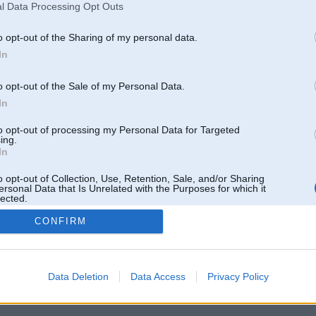
l Data Processing Opt Outs
o opt-out of the Sharing of my personal data.
In
o opt-out of the Sale of my Personal Data.
In
to opt-out of processing my Personal Data for Targeted
ing.
In
o opt-out of Collection, Use, Retention, Sale, and/or Sharing
ersonal Data that Is Unrelated with the Purposes for which it
lected.
Out
CONFIRM
 un nav saistīts ar
Galvena
|
Forums
|
Galerijas
|
Reģistrācija
|
Lietotaāji
|
Meklētājs
|
Reklā
Data Deletion
Data Access
Privacy Policy