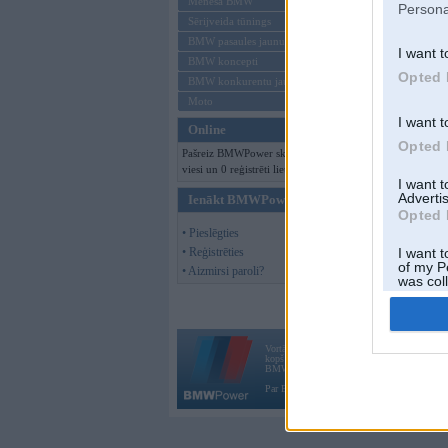
Mēneša BMW
Persona
Sērijveida tūnings
BMW pasaules jaunumi
I want t
BMW koncepti
Opted 
BMW konkurentu jaunumi
Moto
I want t
Online
Opted 
Pašreiz BMWPower skatās 156
viesi un 0 reģistrēti lietotāji.
I want 
Advertis
Ienākt BMWPower
Opted 
• Pieslēgties
• Reģistrēties
I want t
of my P
• Aizmirsi paroli?
was col
Opted 
Vortāls BMWPower.lv darbojas
kopš 2002. gada 14. maija. Tas nav auto klubs
BMW AG.
Par BMWPower
|
Kontakti
|
Reklāma