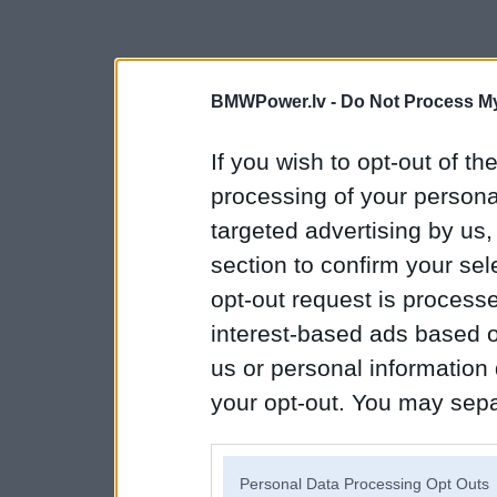
BMWPower.lv -
Do Not Process My
If you wish to opt-out of the
processing of your personal
targeted advertising by us
section to confirm your sel
opt-out request is proces
interest-based ads based o
us or personal information d
your opt-out. You may separ
disclosure of your personal
IAB’s list of downstream pa
Personal Data Processing Opt Outs