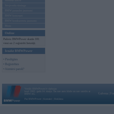
Mēneša BMW
Sērijveida tūnings
BMW pasaules jaunumi
BMW koncepti
BMW konkurentu jaunumi
Moto
Online
Pašreiz BMWPower skatās 181
viesi un 2 reģistrēti lietotāji.
Ienākt BMWPower
• Pieslēgties
• Reģistrēties
• Aizmirsi paroli?
Vortāls BMWPower.lv darbojas
kopš 2002. gada 14. maija. Tas nav auto klubs un nav saistīts ar
Galvena
|
Fo
BMW AG.
Par BMWPower
|
Kontakti
|
Reklāma