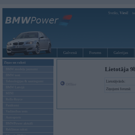
Sveiks,
Viesi!
Ie
Galvenā
Forums
Galerijas
Ziņas un raksti
Lietotāja 9
BMW modeļu jaunumi
BMW testi
Tehnoloģijas & sasniegumi
Lietotājvārds:
Offline
BMW Latvijā
Ziņojumi forumā:
MINI
Rolls-Royce
Pasākumi
Vadāmības tests
Autosports
BMWPower aktuāli
Reklāmas raksti