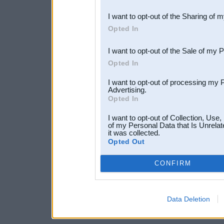
also be disclosed by us to 
I want to opt-out of the Sharing of 
Downstream Participants
th
Opted In
third parties.
I want to opt-out of the Sale of my 
Opted In
I want to opt-out of processing my 
Advertising.
Opted In
I want to opt-out of Collection, Use
of my Personal Data that Is Unrelat
it was collected.
Opted Out
CONFIRM
Data Deletion