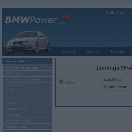
Sveiks,
Viesi!
Ie
Galvenā
Forums
Galerijas
Ziņas un raksti
Lietotāja 99w
BMW modeļu jaunumi
BMW testi
Tehnoloģijas & sasniegumi
Lietotājvārds:
Offline
BMW Latvijā
Ziņojumi forumā:
MINI
Rolls-Royce
Pasākumi
Vadāmības tests
Autosports
BMWPower aktuāli
Reklāmas raksti