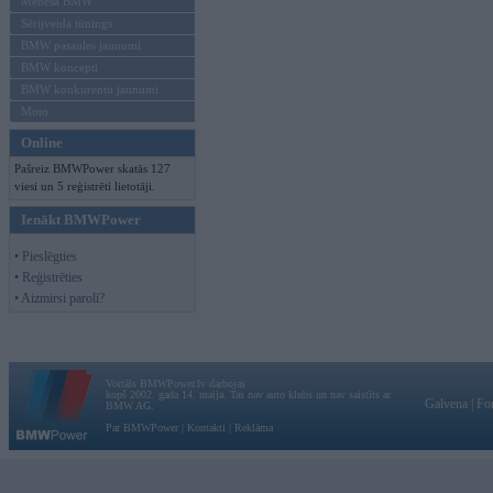
Mēneša BMW
Sērijveida tūnings
BMW pasaules jaunumi
BMW koncepti
BMW konkurentu jaunumi
Moto
Online
Pašreiz BMWPower skatās 127
viesi un 5 reģistrēti lietotāji.
Ienākt BMWPower
• Pieslēgties
• Reģistrēties
• Aizmirsi paroli?
Vortāls BMWPower.lv darbojas
kopš 2002. gada 14. maija. Tas nav auto klubs un nav saistīts ar
Galvena
|
Fo
BMW AG.
Par BMWPower
|
Kontakti
|
Reklāma