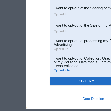
also be disclosed by us to 
I want to opt-out of the Sharing of 
Downstream Participants
th
Opted In
third parties.
I want to opt-out of the Sale of my 
Opted In
I want to opt-out of processing my 
Advertising.
Opted In
I want to opt-out of Collection, Use
of my Personal Data that Is Unrelat
it was collected.
Opted Out
CONFIRM
Data Deletion