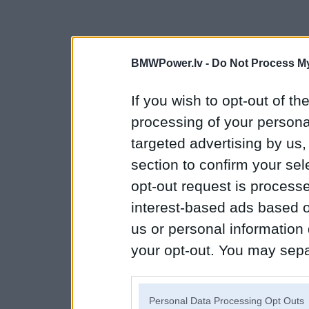
BMWPower.lv -
Do Not Process My
If you wish to opt-out of the
processing of your personal
targeted advertising by us
section to confirm your sel
opt-out request is proces
interest-based ads based o
us or personal information d
your opt-out. You may separ
disclosure of your personal
IAB’s list of downstream pa
Personal Data Processing Opt Outs