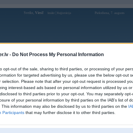
Sveiks,
Viesi!
|
Piektdiena, 7. augusts
Ienākt
Reģistrācija
Forums
Galerijas
Reģistrācija
Lietotāji
Meklētājs
.lv -
Do Not Process My Personal Information
Lietotāja 99okdohod profils
to opt-out of the sale, sharing to third parties, or processing of your per
formation for targeted advertising by us, please use the below opt-out s
Lietotājvārds:
99okdohod
r selection. Please note that after your opt-out request is processed y
eing interest-based ads based on personal information utilized by us or
Nodarbošanās:
99okdohod
disclosed to third parties prior to your opt-out. You may separately opt-
Ziņojumi forumā:
0
losure of your personal information by third parties on the IAB’s list of
Pēdējie ziņojumi forumā
[
]
. This information may also be disclosed by us to third parties on the
IA
Participants
that may further disclose it to other third parties.