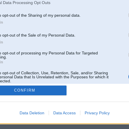
l Data Processing Opt Outs
o opt-out of the Sharing of my personal data.
In
o opt-out of the Sale of my Personal Data.
In
to opt-out of processing my Personal Data for Targeted
ing.
In
o opt-out of Collection, Use, Retention, Sale, and/or Sharing
ersonal Data that Is Unrelated with the Purposes for which it
lected.
Out
CONFIRM
 un nav saistīts ar
Galvena
|
Forums
|
Galerijas
|
Reģistrācija
|
Lietotaāji
|
Meklētājs
|
Reklā
Data Deletion
Data Access
Privacy Policy