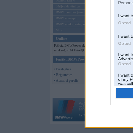
Mēneša BMW
Persona
Sērijveida tūnings
BMW pasaules jaunumi
I want t
BMW koncepti
Opted 
BMW konkurentu jaunumi
Moto
I want t
Online
Opted 
Pašreiz BMWPower skatās 91 viesi
un 4 reģistrēti lietotāji.
I want 
Advertis
Ienākt BMWPower
Opted 
• Pieslēgties
• Reģistrēties
I want t
of my P
• Aizmirsi paroli?
was col
Opted 
Vortāls BMWPower.lv darbojas
kopš 2002. gada 14. maija. Tas nav auto klubs
BMW AG.
Par BMWPower
|
Kontakti
|
Reklāma