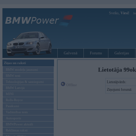
Sveiks,
Viesi!
Ie
Galvenā
Forums
Galerijas
Ziņas un raksti
Lietotāja 99o
BMW modeļu jaunumi
BMW testi
Tehnoloģijas & sasniegumi
Lietotājvārds:
Offline
BMW Latvijā
Ziņojumi forumā:
MINI
Rolls-Royce
Pasākumi
Vadāmības tests
Autosports
BMWPower aktuāli
Reklāmas raksti