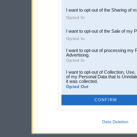
also be disclosed by us to 
I want to opt-out of the Sharing of 
Downstream Participants
th
Opted In
third parties.
I want to opt-out of the Sale of my 
Opted In
I want to opt-out of processing my 
Advertising.
Opted In
I want to opt-out of Collection, Use
of my Personal Data that Is Unrelat
it was collected.
Opted Out
CONFIRM
Data Deletion