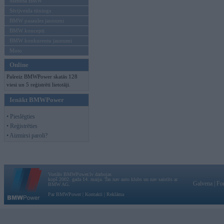
Mēneša BMW
Sērijveida tūnings
BMW pasaules jaunumi
BMW koncepti
BMW konkurentu jaunumi
Moto
Online
Pašreiz BMWPower skatās 128
viesi un 5 reģistrēti lietotāji.
Ienākt BMWPower
• Pieslēgties
• Reģistrēties
• Aizmirsi paroli?
Vortāls BMWPower.lv darbojas
kopš 2002. gada 14. maija. Tas nav auto klubs un nav saistīts ar
Galvena
|
Fo
BMW AG.
Par BMWPower
|
Kontakti
|
Reklāma