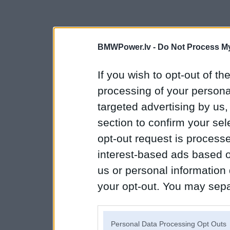
BMWPower.lv -
Do Not Process My
If you wish to opt-out of the
processing of your personal
targeted advertising by us
section to confirm your sel
opt-out request is proces
interest-based ads based o
us or personal information d
your opt-out. You may separ
disclosure of your personal
IAB’s list of downstream pa
Personal Data Processing Opt Outs