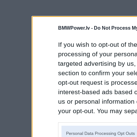
BMWPower.lv -
Do Not Process My
If you wish to opt-out of the
processing of your personal
targeted advertising by us
section to confirm your sel
opt-out request is proces
interest-based ads based o
us or personal information d
your opt-out. You may separ
disclosure of your personal
IAB’s list of downstream pa
Personal Data Processing Opt Outs