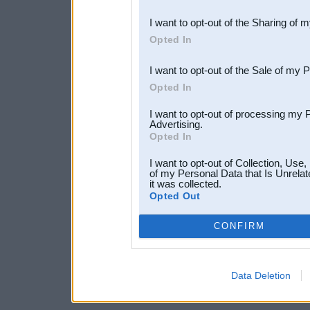
also be disclosed by us to 
I want to opt-out of the Sharing of 
Downstream Participants
th
Opted In
third parties.
I want to opt-out of the Sale of my 
Opted In
I want to opt-out of processing my 
Advertising.
Opted In
I want to opt-out of Collection, Use
of my Personal Data that Is Unrelat
it was collected.
Opted Out
CONFIRM
Data Deletion