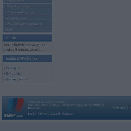
Mēneša BMW
Sērijveida tūnings
BMW pasaules jaunumi
BMW koncepti
BMW konkurentu jaunumi
Moto
Online
Pašreiz BMWPower skatās 165
viesi un 0 reģistrēti lietotāji.
Ienākt BMWPower
• Pieslēgties
• Reģistrēties
• Aizmirsi paroli?
Vortāls BMWPower.lv darbojas
kopš 2002. gada 14. maija. Tas nav auto klubs un nav saistīts ar
Galvena
|
Fo
BMW AG.
Par BMWPower
|
Kontakti
|
Reklāma