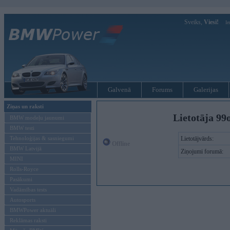
Sveiks,
Viesi!
Ie
Galvenā
Forums
Galerijas
Ziņas un raksti
Lietotāja 99
BMW modeļu jaunumi
BMW testi
Tehnoloģijas & sasniegumi
Lietotājvārds:
Offline
BMW Latvijā
Ziņojumi forumā:
MINI
Rolls-Royce
Pasākumi
Vadāmības tests
Autosports
BMWPower aktuāli
Reklāmas raksti