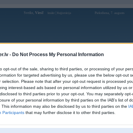
Sveiks,
Viesi!
|
Piektdiena, 7. augusts
Ienākt
Reģistrācija
Forums
Galerijas
Reģistrācija
Lietotāji
Meklētājs
.lv -
Do Not Process My Personal Information
Lietotāja 99hiappcom profils
to opt-out of the sale, sharing to third parties, or processing of your per
formation for targeted advertising by us, please use the below opt-out s
Lietotājvārds:
99hiappcom
r selection. Please note that after your opt-out request is processed y
eing interest-based ads based on personal information utilized by us or
Nodarbošanās:
99hi
disclosed to third parties prior to your opt-out. You may separately opt-
Ziņojumi forumā:
0
losure of your personal information by third parties on the IAB’s list of
Pēdējie ziņojumi forumā
[
]
. This information may also be disclosed by us to third parties on the
IA
Participants
that may further disclose it to other third parties.