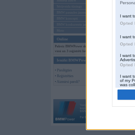
Mēneša BMW
Persona
Sērijveida tūnings
BMW pasaules jaunumi
I want t
BMW koncepti
Opted 
BMW konkurentu jaunumi
Moto
I want t
Online
Opted 
Pašreiz BMWPower skatās 101
viesi un 3 reģistrēti lietotāji.
I want 
Advertis
Ienākt BMWPower
Opted 
• Pieslēgties
• Reģistrēties
I want t
of my P
• Aizmirsi paroli?
was col
Opted 
Vortāls BMWPower.lv darbojas
kopš 2002. gada 14. maija. Tas nav auto klubs
BMW AG.
Par BMWPower
|
Kontakti
|
Reklāma