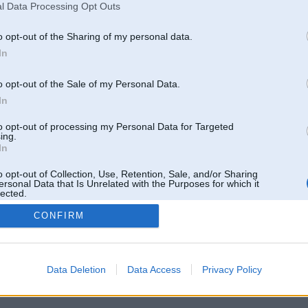
l Data Processing Opt Outs
o opt-out of the Sharing of my personal data.
In
o opt-out of the Sale of my Personal Data.
In
to opt-out of processing my Personal Data for Targeted
ing.
In
o opt-out of Collection, Use, Retention, Sale, and/or Sharing
ersonal Data that Is Unrelated with the Purposes for which it
lected.
Out
CONFIRM
 un nav saistīts ar
Galvena
|
Forums
|
Galerijas
|
Reģistrācija
|
Lietotaāji
|
Meklētājs
|
Reklā
Data Deletion
Data Access
Privacy Policy