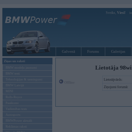
Sveiks,
Viesi!
Ie
Galvenā
Forums
Galerijas
Ziņas un raksti
Lietotāja 98wi
BMW modeļu jaunumi
BMW testi
Tehnoloģijas & sasniegumi
Lietotājvārds:
Offline
BMW Latvijā
Ziņojumi forumā:
MINI
Rolls-Royce
Pasākumi
Vadāmības tests
Autosports
BMWPower aktuāli
Reklāmas raksti