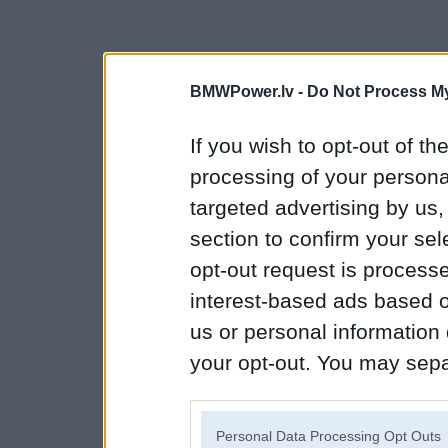
BMWPower.lv -
Do Not Process My
If you wish to opt-out of the
processing of your personal
targeted advertising by us
section to confirm your sel
opt-out request is proces
interest-based ads based o
us or personal information d
your opt-out. You may separ
disclosure of your personal
IAB’s list of downstream pa
Personal Data Processing Opt Outs