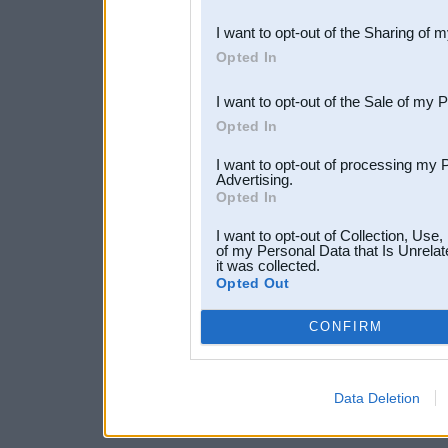
also be disclosed by us to 
I want to opt-out of the Sharing of 
Downstream Participants
th
Opted In
third parties.
I want to opt-out of the Sale of my 
Opted In
I want to opt-out of processing my 
Advertising.
Opted In
I want to opt-out of Collection, Use
of my Personal Data that Is Unrelat
it was collected.
Opted Out
CONFIRM
Data Deletion