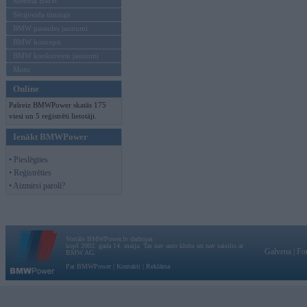
Mēneša BMW
Sērijveida tūnings
BMW pasaules jaunumi
BMW koncepti
BMW konkurentu jaunumi
Moto
Online
Pašreiz BMWPower skatās 175
viesi un 5 reģistrēti lietotāji.
Ienākt BMWPower
• Pieslēgties
• Reģistrēties
• Aizmirsi paroli?
Vortāls BMWPower.lv darbojas
kopš 2002. gada 14. maija. Tas nav auto klubs un nav saistīts ar
Galvena
|
Fo
BMW AG.
Par BMWPower
|
Kontakti
|
Reklāma