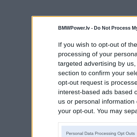
BMWPower.lv -
Do Not Process My
If you wish to opt-out of the
processing of your personal
targeted advertising by us
section to confirm your sel
opt-out request is proces
interest-based ads based o
us or personal information d
your opt-out. You may separ
disclosure of your personal
IAB’s list of downstream pa
Personal Data Processing Opt Outs