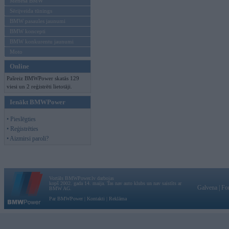
Mēneša BMW
Sērijveida tūnings
BMW pasaules jaunumi
BMW koncepti
BMW konkurentu jaunumi
Moto
Online
Pašreiz BMWPower skatās 129
viesi un 2 reģistrēti lietotāji.
Ienākt BMWPower
• Pieslēgties
• Reģistrēties
• Aizmirsi paroli?
Vortāls BMWPower.lv darbojas
kopš 2002. gada 14. maija. Tas nav auto klubs un nav saistīts ar
Galvena
|
Fo
BMW AG.
Par BMWPower
|
Kontakti
|
Reklāma