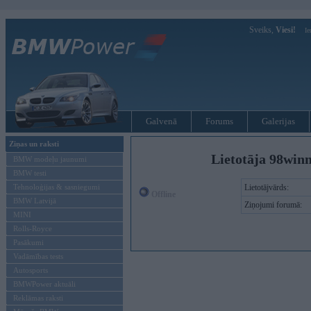
Sveiks,
Viesi!
Ie
Galvenā
Forums
Galerijas
Ziņas un raksti
Lietotāja 98win
BMW modeļu jaunumi
BMW testi
Tehnoloģijas & sasniegumi
Lietotājvārds:
Offline
BMW Latvijā
Ziņojumi forumā:
MINI
Rolls-Royce
Pasākumi
Vadāmības tests
Autosports
BMWPower aktuāli
Reklāmas raksti