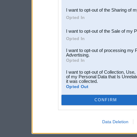
also be disclosed by us to 
I want to opt-out of the Sharing of 
Downstream Participants
th
Opted In
third parties.
I want to opt-out of the Sale of my 
Opted In
I want to opt-out of processing my 
Advertising.
Opted In
I want to opt-out of Collection, Use
of my Personal Data that Is Unrelat
it was collected.
Opted Out
CONFIRM
Data Deletion