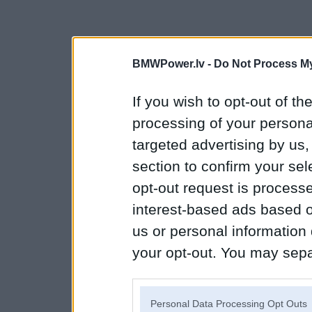
BMWPower.lv -
Do Not Process My
If you wish to opt-out of the
processing of your personal
targeted advertising by us
section to confirm your sel
opt-out request is proces
interest-based ads based o
us or personal information d
your opt-out. You may separ
disclosure of your personal
IAB’s list of downstream pa
Personal Data Processing Opt Outs