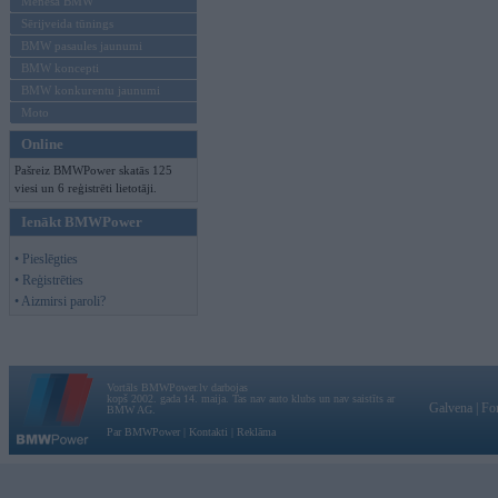
Mēneša BMW
Sērijveida tūnings
BMW pasaules jaunumi
BMW koncepti
BMW konkurentu jaunumi
Moto
Online
Pašreiz BMWPower skatās 125
viesi un 6 reģistrēti lietotāji.
Ienākt BMWPower
• Pieslēgties
• Reģistrēties
• Aizmirsi paroli?
Vortāls BMWPower.lv darbojas
kopš 2002. gada 14. maija. Tas nav auto klubs un nav saistīts ar
Galvena
|
Fo
BMW AG.
Par BMWPower
|
Kontakti
|
Reklāma