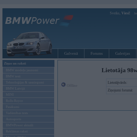
Sveiks,
Viesi!
Ie
Galvenā
Forums
Galerijas
Ziņas un raksti
Lietotāja 98
BMW modeļu jaunumi
BMW testi
Tehnoloģijas & sasniegumi
Lietotājvārds:
Offline
BMW Latvijā
Ziņojumi forumā:
MINI
Rolls-Royce
Pasākumi
Vadāmības tests
Autosports
BMWPower aktuāli
Reklāmas raksti