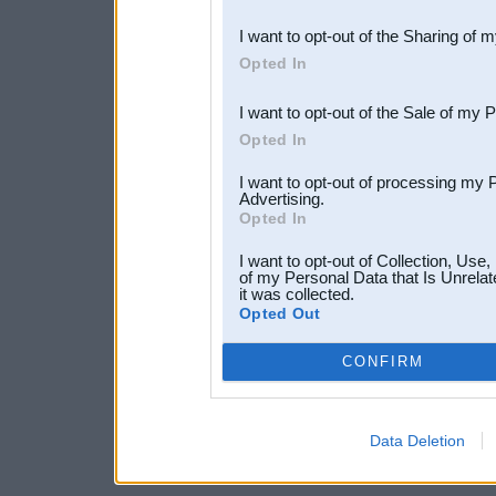
also be disclosed by us to 
I want to opt-out of the Sharing of 
Downstream Participants
th
Opted In
third parties.
I want to opt-out of the Sale of my 
Opted In
I want to opt-out of processing my 
Advertising.
Opted In
I want to opt-out of Collection, Use
of my Personal Data that Is Unrelat
it was collected.
Opted Out
CONFIRM
Data Deletion