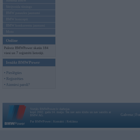
Mēneša BMW
Sērijveida tūnings
BMW pasaules jaunumi
BMW koncepti
BMW konkurentu jaunumi
Moto
Online
Pašreiz BMWPower skatās 184
viesi un 7 reģistrēti lietotāji.
Ienākt BMWPower
• Pieslēgties
• Reģistrēties
• Aizmirsi paroli?
Vortāls BMWPower.lv darbojas
kopš 2002. gada 14. maija. Tas nav auto klubs un nav saistīts ar
Galvena
|
Fo
BMW AG.
Par BMWPower
|
Kontakti
|
Reklāma