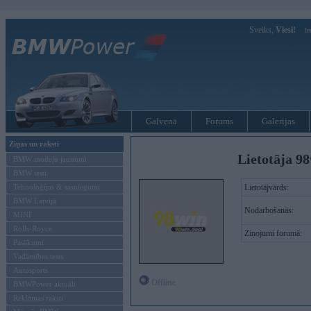
Sveiks,
Viesi!
Ie
Galvenā
Forums
Galerijas
Ziņas un raksti
Lietotāja 98
BMW modeļu jaunumi
BMW testi
Tehnoloģijas & sasniegumi
Lietotājvārds:
BMW Latvijā
Nodarbošanās:
MINI
Rolls-Royce
Ziņojumi forumā:
Pasākumi
Vadāmības tests
Autosports
Offline
BMWPower aktuāli
Reklāmas raksti