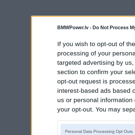
BMWPower.lv -
Do Not Process My
If you wish to opt-out of the
processing of your personal
targeted advertising by us
section to confirm your sel
opt-out request is proces
interest-based ads based o
us or personal information d
your opt-out. You may separ
disclosure of your personal
IAB’s list of downstream pa
Personal Data Processing Opt Outs