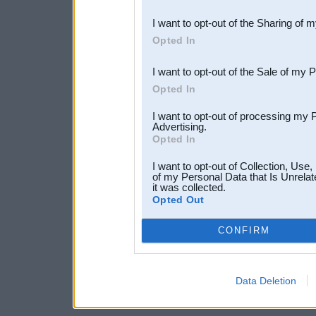
also be disclosed by us to 
I want to opt-out of the Sharing of 
Downstream Participants
th
Opted In
third parties.
I want to opt-out of the Sale of my 
Opted In
I want to opt-out of processing my 
Advertising.
Opted In
I want to opt-out of Collection, Use
of my Personal Data that Is Unrelat
it was collected.
Opted Out
CONFIRM
Data Deletion