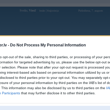
Sveiks,
Viesi!
|
Piektdiena, 7. augusts
Ienākt
Reģistrācija
Forums
Galerijas
Reģistrācija
Lietotāji
Meklētājs
.lv -
Do Not Process My Personal Information
Lietotāja 98wincompany1 profils
to opt-out of the sale, sharing to third parties, or processing of your per
formation for targeted advertising by us, please use the below opt-out s
Lietotājvārds:
98wincompany1
r selection. Please note that after your opt-out request is processed y
eing interest-based ads based on personal information utilized by us or
Ziņojumi forumā:
0
disclosed to third parties prior to your opt-out. You may separately opt-
Pēdējie ziņojumi forumā
[
]
losure of your personal information by third parties on the IAB’s list of
. This information may also be disclosed by us to third parties on the
IA
Participants
that may further disclose it to other third parties.