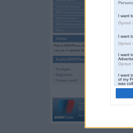
Mēneša BMW
Persona
Sērijveida tūnings
BMW pasaules jaunumi
I want t
BMW koncepti
Opted 
BMW konkurentu jaunumi
Moto
I want t
Online
Opted 
Pašreiz BMWPower skatās 126
viesi un 5 reģistrēti lietotāji.
I want 
Advertis
Ienākt BMWPower
Opted 
• Pieslēgties
• Reģistrēties
I want t
of my P
• Aizmirsi paroli?
was col
Opted 
Vortāls BMWPower.lv darbojas
kopš 2002. gada 14. maija. Tas nav auto klubs
BMW AG.
Par BMWPower
|
Kontakti
|
Reklāma