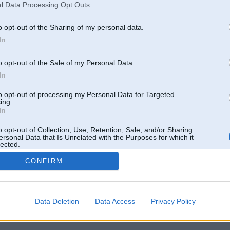
l Data Processing Opt Outs
o opt-out of the Sharing of my personal data.
In
o opt-out of the Sale of my Personal Data.
In
to opt-out of processing my Personal Data for Targeted
ing.
In
o opt-out of Collection, Use, Retention, Sale, and/or Sharing
ersonal Data that Is Unrelated with the Purposes for which it
lected.
Out
CONFIRM
 un nav saistīts ar
Galvena
|
Forums
|
Galerijas
|
Reģistrācija
|
Lietotaāji
|
Meklētājs
|
Reklā
Data Deletion
Data Access
Privacy Policy